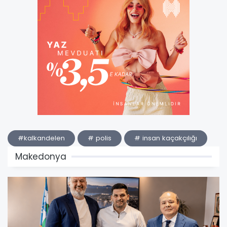
#kalkandelen
# polis
# insan kaçakçılığı
Makedonya