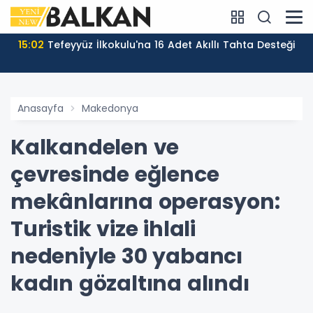
15:02
Tefeyyüz İlkokulu'na 16 Adet Akıllı Tahta Desteği
Anasayfa
Makedonya
Kalkandelen ve
çevresinde eğlence
mekânlarına operasyon:
Turistik vize ihlali
nedeniyle 30 yabancı
kadın gözaltına alındı