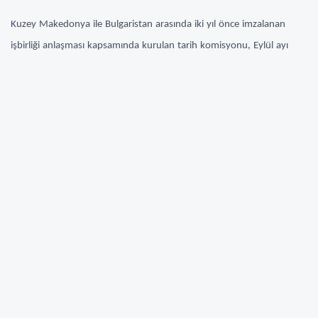
Kuzey Makedonya ile Bulgaristan arasında iki yıl önce imzalanan
işbirliği anlaşması kapsamında kurulan tarih komisyonu, Eylül ayı
ortalarında öngörülen takvime göre toplantısını gerçekleştirecek.
Bulgar tarafının acil toplantı talebi hakkında konuşan komisyonunun
Kuzey Makedonya heyeti başkanı Prof. Dr. Dragi Gyorgiev, “düello”
talebini reddetti.
Siyasetçileri mutlu etmek maksadıyla adım atılmaması gerektiğini
söyleyen Gyorgiev, Gotse Delçev’in milli kimliğinin bir an önce
belirlenmesi konusuna girilirse görüşmelerin sona erebileceği
uyarısında bulundu.
Geçtiğimiz hafta Bulgaristan Başbakanı Boyko Borisov’un Üsküp
ziyaretinde verdiği mesajların akabinde Bulgar tarafı Kuzey