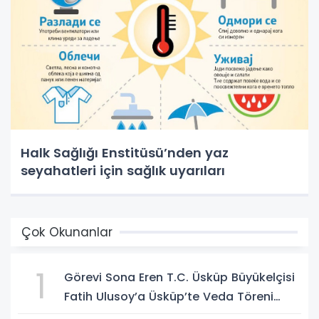
Halk Sağlığı Enstitüsü’nden yaz
seyahatleri için sağlık uyarıları
Çok Okunanlar
1
Görevi Sona Eren T.C. Üsküp Büyükelçisi
Fatih Ulusoy’a Üsküp’te Veda Töreni
Düzenlendi