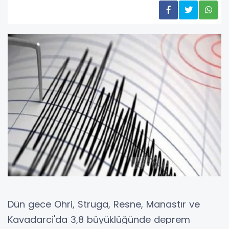
Dün gece Ohri, Struga, Resne, Manastır ve
Kavadarci'da 3,8 büyüklüğünde deprem