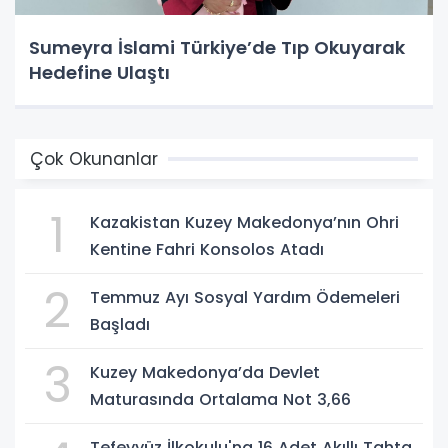
Sumeyra İslami Türkiye’de Tıp Okuyarak
Hedefine Ulaştı
Çok Okunanlar
1
Kazakistan Kuzey Makedonya’nın Ohri
Kentine Fahri Konsolos Atadı
2
Temmuz Ayı Sosyal Yardım Ödemeleri
Başladı
3
Kuzey Makedonya’da Devlet
Maturasında Ortalama Not 3,66
Tefeyyüz İlkokulu'na 16 Adet Akıllı Tahta