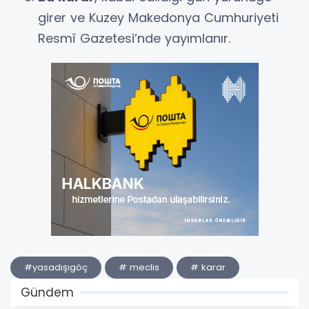
girer ve Kuzey Makedonya Cumhuriyeti
Resmî Gazetesi’nde yayımlanır.
#yasadışıgöç
# meclis
# karar
Gündem