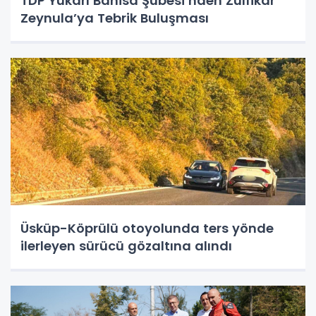
TDP Yukarı Banisa Şubesi’nden Zülfikar
Zeynula’ya Tebrik Buluşması
Üsküp-Köprülü otoyolunda ters yönde
ilerleyen sürücü gözaltına alındı