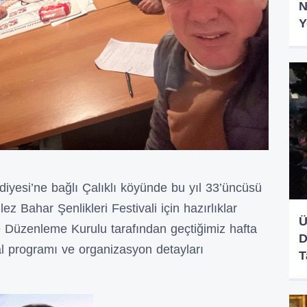
N
Y
yesi’ne bağlı Çalıklı köyünde bu yıl 33’üncüsü
z Bahar Şenlikleri Festivali için hazırlıklar
Ü
 Düzenleme Kurulu tarafından geçtiğimiz hafta
D
val programı ve organizasyon detayları
T