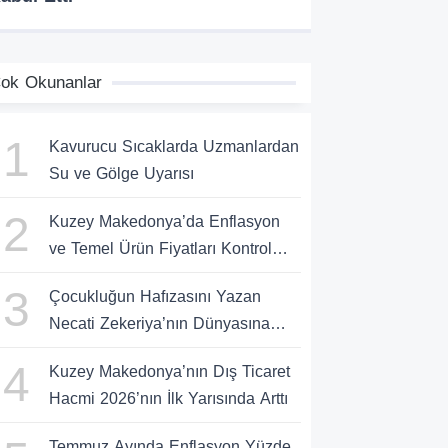
ok Okunanlar
1
Kavurucu Sıcaklarda Uzmanlardan
Su ve Gölge Uyarısı
2
Kuzey Makedonya’da Enflasyon
ve Temel Ürün Fiyatları Kontrol
Altında
3
Çocukluğun Hafızasını Yazan
Necati Zekeriya’nın Dünyasına
Yolculuk
4
Kuzey Makedonya’nın Dış Ticaret
Hacmi 2026’nın İlk Yarısında Arttı
Temmuz Ayında Enflasyon Yüzde