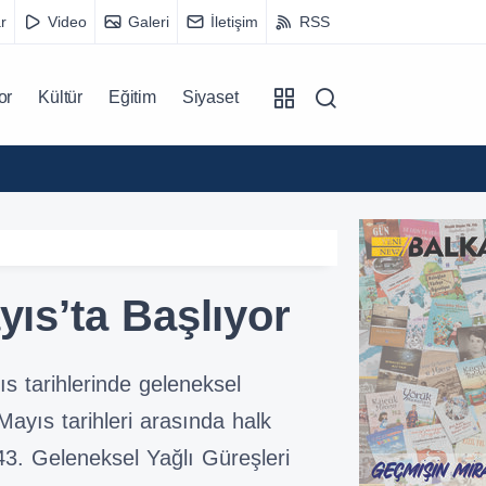
r
Video
Galeri
İletişim
RSS
or
Kültür
Eğitim
Siyaset
13:34
Çocukl
yıs’ta Başlıyor
s tarihlerinde geleneksel
Mayıs tarihleri arasında halk
e 43. Geleneksel Yağlı Güreşleri