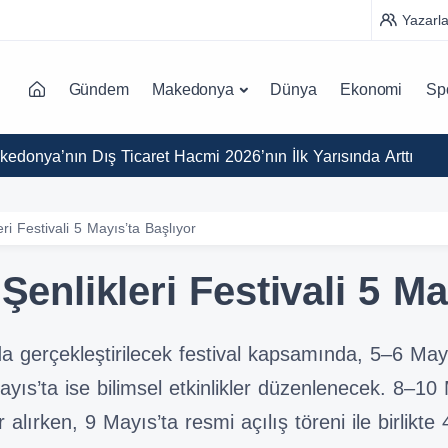
Yazarla
Gündem
Makedonya
Dünya
Ekonomi
Sp
edonya’nın Dış Ticaret Hacmi 2026’nın İlk Yarısında Arttı
eri Festivali 5 Mayıs’ta Başlıyor
Şenlikleri Festivali 5 Ma
a gerçekleştirilecek festival kapsamında, 5–6 Mayı
ayıs’ta ise bilimsel etkinlikler düzenlenecek. 8–10 
r alırken, 9 Mayıs’ta resmi açılış töreni ile birlikt