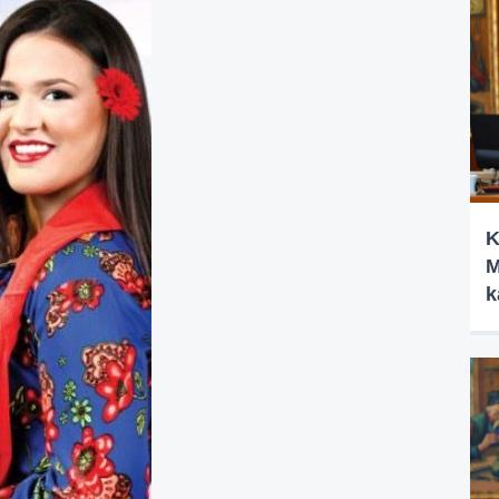
K
M
k