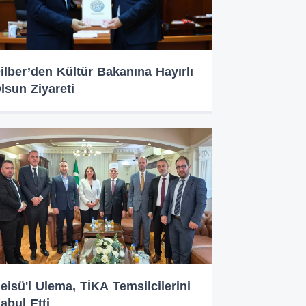
ilber’den Kültür Bakanına Hayırlı
lsun Ziyareti
eisü'l Ulema, TİKA Temsilcilerini
abul Etti