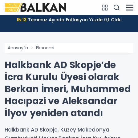
15:13
Temmuz Ayında Enflasyon Yüzde 0,1 Oldu
Anasayfa
Ekonomi
Halkbank AD Skopje’de
İcra Kurulu Üyesi olarak
Berkan İmeri, Muhammed
Hacıpazi ve Aleksandar
İlyov yeniden atandı
Halkbank AD Skopje, Kuzey Makedonya