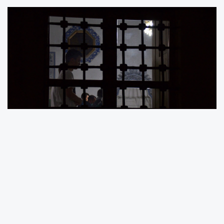
Şaban ayının 15. gecesi olarak kabul edilen ve Ramazan
ayının müjdecisi olan Berat Kandili yarın idrak edilecek.
Bu yıl 13 Şubat 2025 Perşembe gününe denk gelen Berat
gecesi, günahların affedildiği, duaların kabul olduğu ve