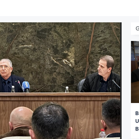
B
U
B