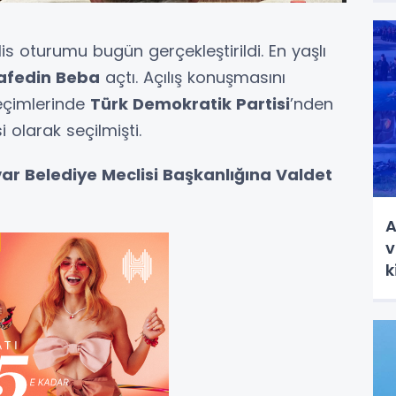
s oturumu bugün gerçekleştirildi. En yaşlı
afedin Beba
açtı. Açılış konuşmasını
eçimlerinde
Türk Demokratik Partisi
’nden
i olarak seçilmişti.
ar Belediye Meclisi Başkanlığına Valdet
A
v
k