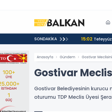
15:02
SONDAKİKA
or
Tefeyyüz 
Anasayfa
Gündem
Gostivar Meclisi
Gostivar Mecli
Gostivar Belediyesinin kurucu m
oturumu TDP Meclis Üyesi Şera