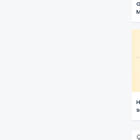
G
M
H
s
Ç