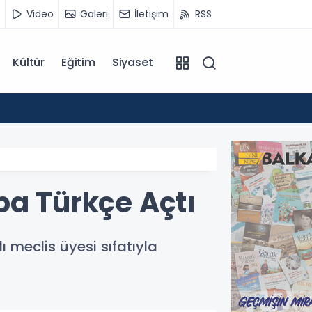
Video
Galeri
İletişim
RSS
Kültür
Eğitim
Siyaset
12:55
Temmu
ba Türkçe Açtı
 meclis üyesi sıfatıyla