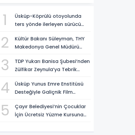
1
Üsküp-Köprülü otoyolunda
ters yönde ilerleyen sürücü
gözaltına alındı
2
Kültür Bakanı Süleyman, THY
Makedonya Genel Müdürü
Aksoy’u kabul etti
3
TDP Yukarı Banisa Şubesi’nden
Zülfikar Zeynula’ya Tebrik
Buluşması
4
Üsküp Yunus Emre Enstitüsü
Desteğiyle Galiçnik Film
Festivali Tamamlandı
5
Çayır Belediyesi’nin Çocuklar
İçin Ücretsiz Yüzme Kursuna
Yoğun Başvuru