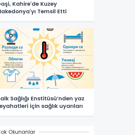
aşi, Kahire'de Kuzey
akedonya'yı Temsil Etti
alk Sağlığı Enstitüsü’nden yaz
eyahatleri için sağlık uyarıları
ok Okunanlar