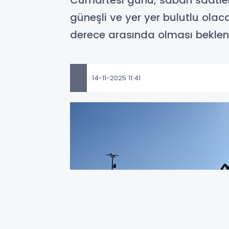
Cumartesi günü, sabah saatleri
güneşli ve yer yer bulutlu olacak
derece arasında olması bekle
14-11-2025 11:41