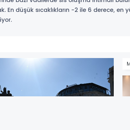
nde bazı vadilerde sis oluşma ihtimali bulu
. En düşük sıcaklıkların -2 ile 6 derece, en yü
niyor.