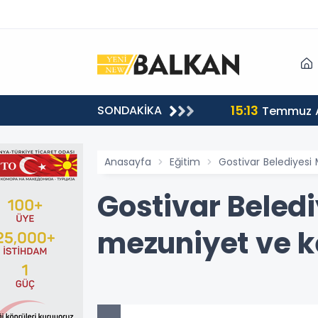
15:13
SONDAKİKA
sı
Temmuz A
Anasayfa
Eğitim
Gostivar Belediyesi 
Gostivar Beledi
mezuniyet ve k