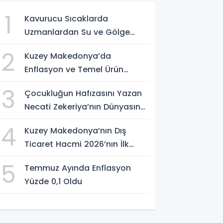
1
Kavurucu Sıcaklarda
Uzmanlardan Su ve Gölge
Uyarısı
2
Kuzey Makedonya’da
Enflasyon ve Temel Ürün
Fiyatları Kontrol Altında
3
Çocukluğun Hafızasını Yazan
Necati Zekeriya’nın Dünyasına
Yolculuk
4
Kuzey Makedonya’nın Dış
Ticaret Hacmi 2026’nın İlk
Yarısında Arttı
5
Temmuz Ayında Enflasyon
Yüzde 0,1 Oldu