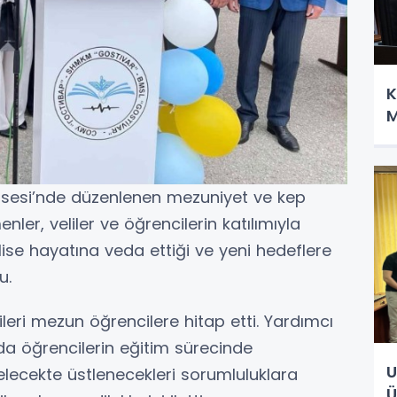
K
M
Lisesi’nde düzenlenen mezuniyet ve kep
ler, veliler ve öğrencilerin katılımıyla
n lise hayatına veda ettiği ve yeni hedeflere
u.
eri mezun öğrencilere hitap etti. Yardımcı
a öğrencilerin eğitim sürecinde
U
elecekte üstlenecekleri sorumluluklara
Ü