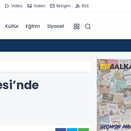
Video
Galeri
İletişim
RSS
Kültür
Eğitim
Siyaset
14:07
Kuzey 
esi’nde