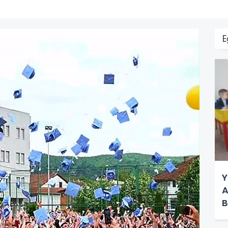
E
Y
A
B