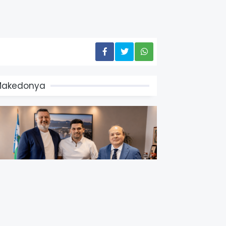
Makedonya
azakistan Kuzey