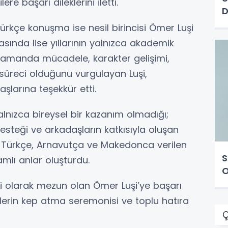
 başarı dileklerini iletti.
D
rkçe konuşma ise nesil birincisi Ömer Luşi
asında lise yıllarının yalnızca akademik
 zamanda mücadele, karakter gelişimi,
üreci olduğunu vurgulayan Luşi,
şlarına teşekkür etti.
lnızca bireysel bir kazanım olmadığı;
desteği ve arkadaşların katkısıyla oluşan
i. Türkçe, Arnavutça ve Makedonca verilen
S
mlı anlar oluşturdu.
O
i olarak mezun olan Ömer Luşi’ye başarı
ilerin kep atma seremonisi ve toplu hatıra
Ç