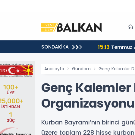
15:13
SONDAKİKA
sı
Temmuz A
Anasayfa
Gündem
Genç Kalemler D
Genç Kalemler 
Organizasyonu
Kurban Bayramı’nın birinci gü
üzere toplam 228 hisse kurbanın 