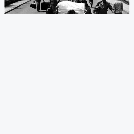
Bulgaristan'dan 350 bin Türk'ün çeşitli baskılar
sonucu Türkiye'ye zorunlu
göç
etmesinin
üzerinden 37 yıl geçti.
Asimilasyon politikası döneminde ismini
değiştirmediği için Bulgar polisi tarafından
gözaltına alındıktan sonra hayatını kaybeden
Mustafa Mehmed İbrahimov'un kızı 60
yaşındaki Sevinç Deniz, o dönem yaşadıklarını
anlattı.
Deniz, asimilasyon politikası öncesi