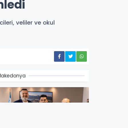
nledi
eri, veliler ve okul
Makedonya