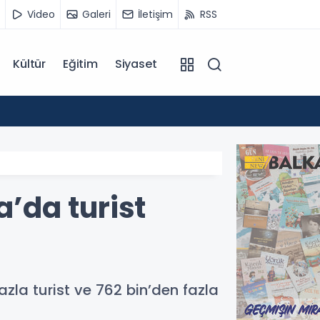
Video
Galeri
İletişim
RSS
Kültür
Eğitim
Siyaset
12:55
Temmu
’da turist
zla turist ve 762 bin’den fazla