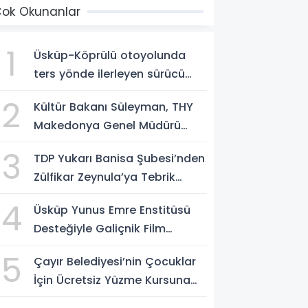
ok Okunanlar
1
Üsküp-Köprülü otoyolunda
ters yönde ilerleyen sürücü
gözaltına alındı
2
Kültür Bakanı Süleyman, THY
Makedonya Genel Müdürü
Aksoy’u kabul etti
3
TDP Yukarı Banisa Şubesi’nden
Zülfikar Zeynula’ya Tebrik
Buluşması
4
Üsküp Yunus Emre Enstitüsü
Desteğiyle Galiçnik Film
Festivali Tamamlandı
5
Çayır Belediyesi’nin Çocuklar
İçin Ücretsiz Yüzme Kursuna
Yoğun Başvuru