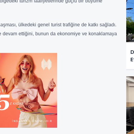
ölgedeki turizm faaliyetlerinde güçlü bir büyüme
aşması, ülkedeki genel turist trafiğine de katkı sağladı.
ye devam ettiğini, bunun da ekonomiye ve konaklamaya
D
E