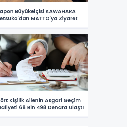
apon Büyükelçisi KAWAHARA
etsuko'dan MATTO'ya Ziyaret
ört Kişilik Ailenin Asgari Geçim
aliyeti 68 Bin 498 Denara Ulaştı