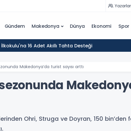
Yazarlar
Gündem
Makedonya
Dünya
Ekonomi
Spor
İlkokulu'na 16 Adet Akıllı Tahta Desteği
zonunda Makedonya’da turist sayısı arttı
 sezonunda Makedonya
rinden Ohri, Struga ve Doyran, 150 bin’den fa
ı.