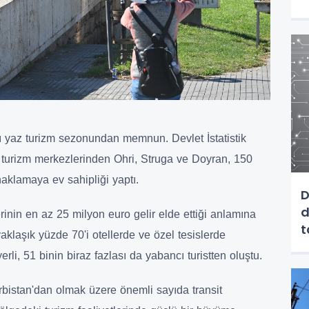
arı yaz turizm sezonundan memnun. Devlet İstatistik
turizm merkezlerinden Ohri, Struga ve Doyran, 150
naklamaya ev sahipliği yaptı.
D
d
rinin en az 25 milyon euro gelir elde ettiği anlamına
n yaklaşık yüzde 70'i otellerde ve özel tesislerde
erli, 51 binin biraz fazlası da yabancı turistten oluştu.
ırbistan'dan olmak üzere önemli sayıda transit