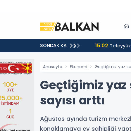
15:02
SONDAKİKA
or
Tefeyyüz 
Anasayfa
Ekonomi
Geçtiğimiz yaz se
Geçtiğimiz yaz
sayısı arttı
Ağustos ayında turizm merkezle
konaklamaya ev sahipliği yapt