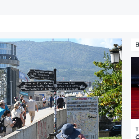
E
T
Ö