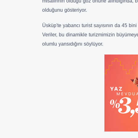
misafirinin olduğu göz önüne alındığında, b
olduğunu gösteriyor.
Üsküp'te yabancı turist sayısının da 45 bini 
Veriler, bu dinamikle turizmimizin büyüme
olumlu yansıdığını söylüyor.