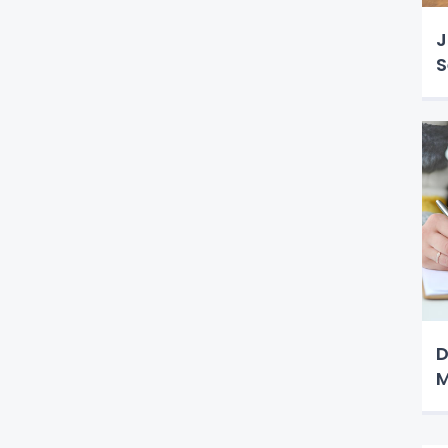
J
S
D
M