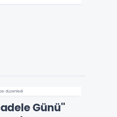
ası düzenledi
cadele Günü"