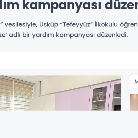
rdım kampanyası düze
esilesiyle, Üsküp “Tefeyyüz” İlkokulu öğrencil
Bize’ adlı bir yardım kampanyası düzenledi.