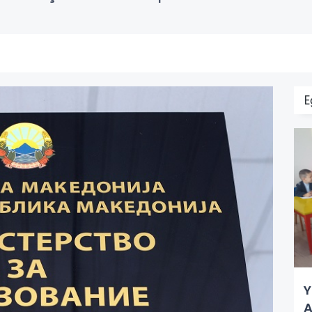
E
Y
A