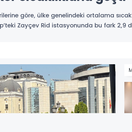
lerine göre, ülke genelindeki ortalama sıcakl
üp’teki Zayçev Rid istasyonunda bu fark 2,9 d