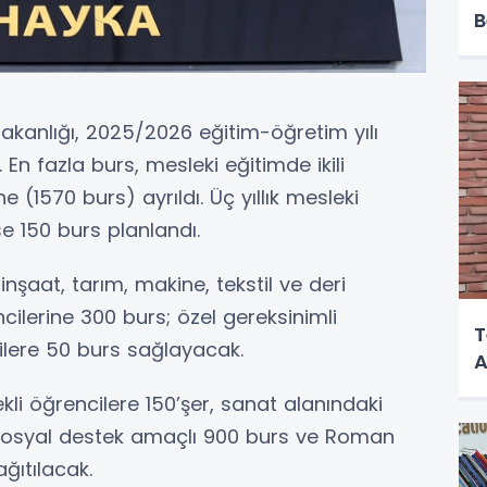
B
akanlığı, 2025/2026 eğitim-öğretim yılı
 En fazla burs, mesleki eğitimde ikili
e (1570 burs) ayrıldı. Üç yıllık mesleki
e 150 burs planlandı.
inşaat, tarım, makine, tekstil ve deri
cilerine 300 burs; özel gereksinimli
T
ilere 50 burs sağlayacak.
A
li öğrencilere 150’şer, sanat alanındaki
. Sosyal destek amaçlı 900 burs ve Roman
ğıtılacak.