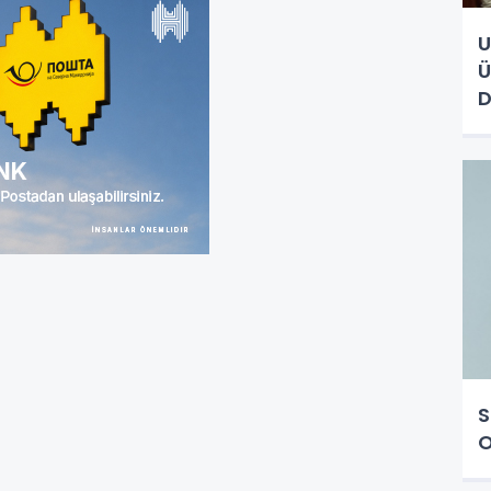
U
Ü
D
S
O