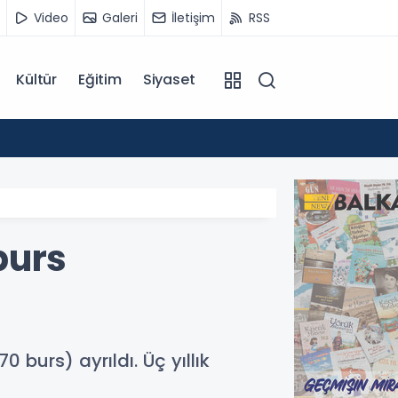
Video
Galeri
İletişim
RSS
Kültür
Eğitim
Siyaset
14:07
Kuzey 
burs
0 burs) ayrıldı. Üç yıllık