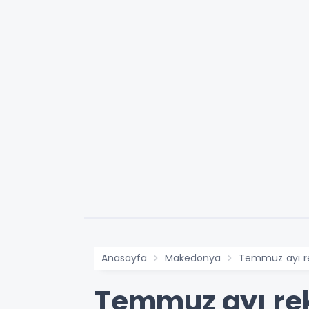
Anasayfa
Makedonya
Temmuz ayı rek
Temmuz ayı reko