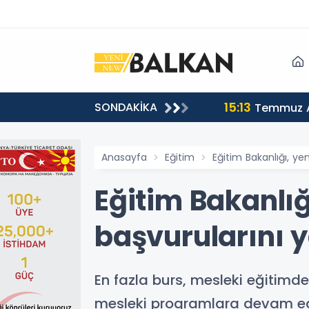
15:13
SONDAKİKA
sı
Temmuz A
Anasayfa
Eğitim
Eğitim Bakanlığı, yen
Eğitim Bakanlığı
başvurularını y
En fazla burs, mesleki eğitimde i
mesleki programlara devam eden