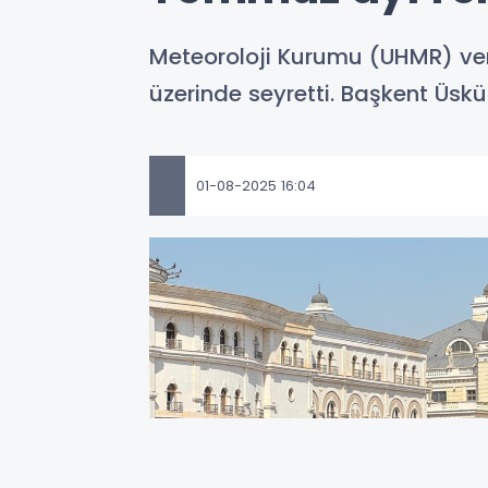
Meteoroloji Kurumu (UHMR) veri
üzerinde seyretti. Başkent Üsk
01-08-2025 16:04