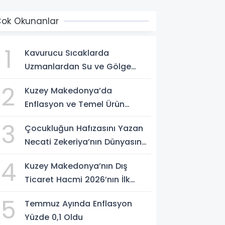
ok Okunanlar
1
Kavurucu Sıcaklarda
Uzmanlardan Su ve Gölge
Uyarısı
2
Kuzey Makedonya’da
Enflasyon ve Temel Ürün
Fiyatları Kontrol Altında
3
Çocukluğun Hafızasını Yazan
Necati Zekeriya’nın Dünyasına
Yolculuk
4
Kuzey Makedonya’nın Dış
Ticaret Hacmi 2026’nın İlk
Yarısında Arttı
5
Temmuz Ayında Enflasyon
Yüzde 0,1 Oldu