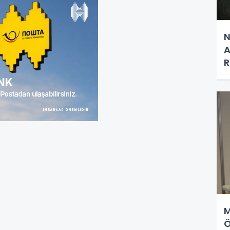
N
A
R
M
Ö