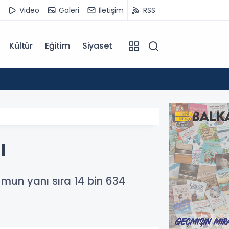
Video
Galeri
İletişim
RSS
Kültür
Eğitim
Siyaset
14:07
Kuzey 
ı
umun yanı sıra 14 bin 634