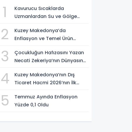
1
Kavurucu Sıcaklarda
Uzmanlardan Su ve Gölge
Uyarısı
2
Kuzey Makedonya’da
Enflasyon ve Temel Ürün
Fiyatları Kontrol Altında
3
Çocukluğun Hafızasını Yazan
Necati Zekeriya’nın Dünyasına
Yolculuk
4
Kuzey Makedonya’nın Dış
Ticaret Hacmi 2026’nın İlk
Yarısında Arttı
5
Temmuz Ayında Enflasyon
Yüzde 0,1 Oldu