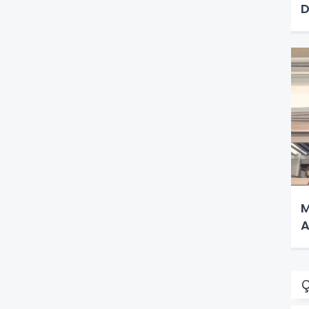
D
M
A
Ç