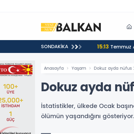
15:13
SONDAKİKA
sı
Temmuz A
Anasayfa
Yaşam
Dokuz ayda nüfus 2
Dokuz ayda nüfu
İstatistikler, ülkede Ocak baş
ölümün yaşandığını gösteriyor