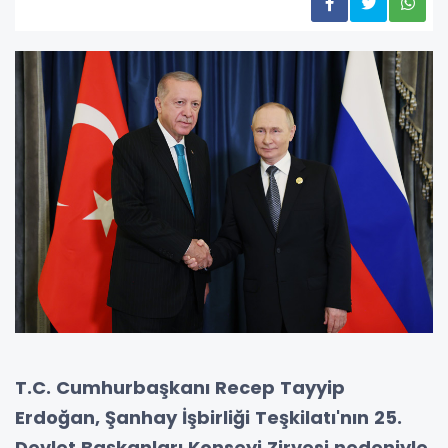
T.C. Cumhurbaşkanı Recep Tayyip
Erdoğan, Şanhay İşbirliği Teşkilatı'nın 25.
Devlet Başkanları Konseyi Zirvesi nedeniyle