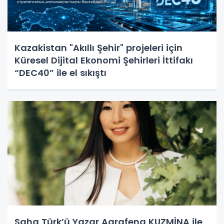
Kazakistan "Akıllı Şehir" projeleri için
Küresel Dijital Ekonomi Şehirleri İttifakı
“DEC40” ile el sıkıştı
Saha Türk’ü Yazar Agrafena KUZMİNA ile