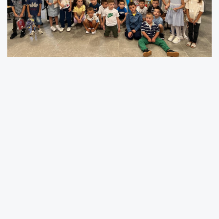
Aliya
İzetbegoviç
İlköğretim Okulunda bu yıl
eğitim-öğretim dönemi büyük bir heyecanla
başladı. Toplam 64 yeni öğrencinin kayıt
yaptırdığı okulda, en dikkat çekici gelişme yine
Türk
sınıfında
yaşandı. Bu yıl 27 öğrenci Türk
sınıfına kayıt yaptırarak Türkçe eğitimine adım
attı.
Bu sayı, geçmiş yıllardaki kayıt
rakamlarının oldukça üzerine çıkarak okuldaki
Türkçe eğitimine verilen değeri gözler önüne
serdi. Türk bölümü, öğrencilerin hem ana dilini