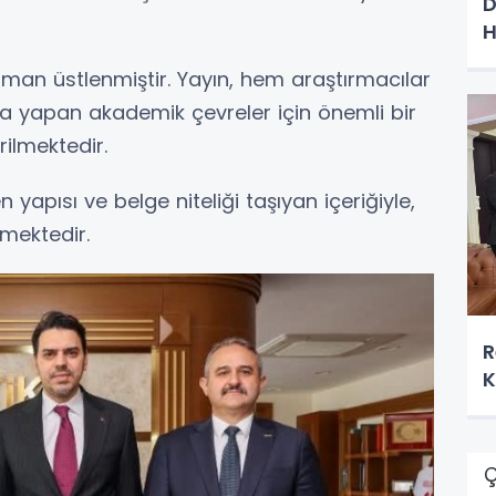
D
H
man üstlenmiştir. Yayın, hem araştırmacılar
a yapan akademik çevreler için önemli bir
ilmektedir.
n yapısı ve belge niteliği taşıyan içeriğiyle,
tmektedir.
R
K
Ç