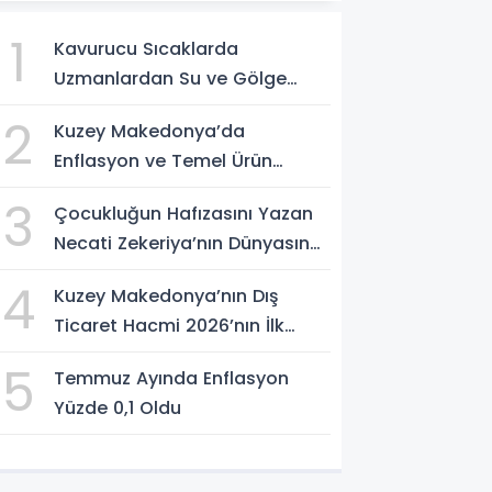
1
Kavurucu Sıcaklarda
Uzmanlardan Su ve Gölge
Uyarısı
2
Kuzey Makedonya’da
Enflasyon ve Temel Ürün
Fiyatları Kontrol Altında
3
Çocukluğun Hafızasını Yazan
Necati Zekeriya’nın Dünyasına
Yolculuk
4
Kuzey Makedonya’nın Dış
Ticaret Hacmi 2026’nın İlk
Yarısında Arttı
5
Temmuz Ayında Enflasyon
Yüzde 0,1 Oldu