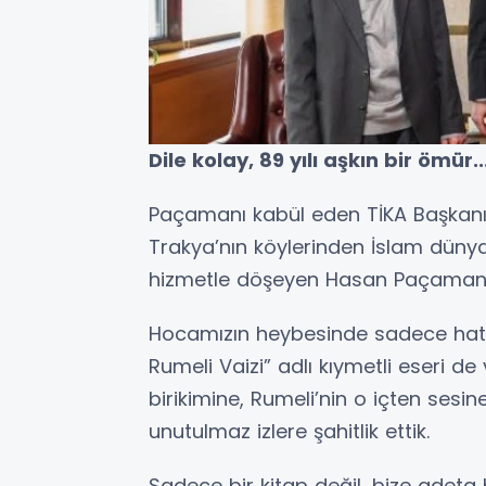
Dile kolay, 89 yılı aşkın bir ömür..
Paçamanı kabül eden TİKA Başkanı 
Trakya’nın köylerinden İslam dünyası
hizmetle döşeyen Hasan Paçaman H
Hocamızın heybesinde sadece hatır
Rumeli Vaizi” adlı kıymetli eseri de
birikimine, Rumeli’nin o içten sesin
unutulmaz izlere şahitlik ettik.
Sadece bir kitap değil, bize adeta 