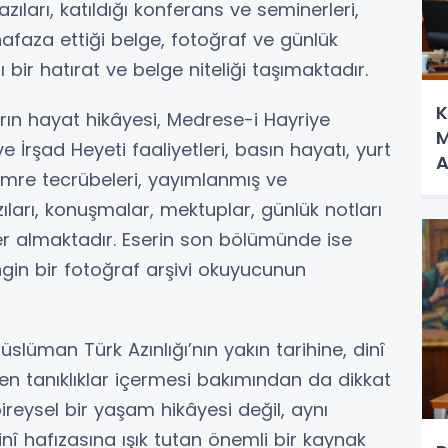
azıları, katıldığı konferans ve seminerleri,
hafaza ettiği belge, fotoğraf ve günlük
 bir hatırat ve belge niteliği taşımaktadır.
K
rın hayat hikâyesi, Medrese-i Hayriye
M
 İrşad Heyeti faaliyetleri, basın hayatı, yurt
A
 umre tecrübeleri, yayımlanmış ve
ıları, konuşmalar, mektuplar, günlük notları
 yer almaktadır. Eserin son bölümünde ise
ngin bir fotoğraf arşivi okuyucunun
lüman Türk Azınlığı’nın yakın tarihine, dinî
lden tanıklıklar içermesi bakımından da dikkat
reysel bir yaşam hikâyesi değil, aynı
î hafızasına ışık tutan önemli bir kaynak