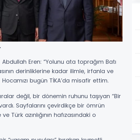
.
Abdullah Eren: “Yolunu ata toprağım Batı
nın derinliklerine kadar ilimle, irfanla ve
ocamızı bugün TİKA’da misafir ettim.
alar değil, bir dönemin ruhunu taşıyan “Bir
 vardı. Sayfalarını çevirdikçe bir ömrün
e ve Türk azınlığının hafızasındaki o
bir “yaşam pusulası” bırakan kıymetli