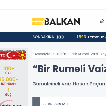
15:13
SONDAKİKA
sı
Temmuz A
Anasayfa
Kültür
“Bir Rumeli Vaizi” Ya
“Bir Rumeli Vai
Gümülcineli vaiz Hasan Paçaman
08-05-2026 12:17