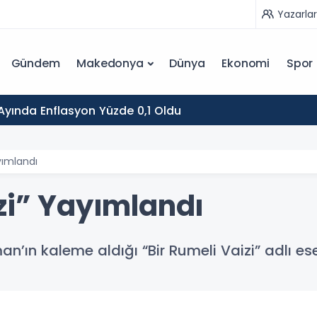
Yazarlar
Gündem
Makedonya
Dünya
Ekonomi
Spor
yında Enflasyon Yüzde 0,1 Oldu
yımlandı
zi” Yayımlandı
’ın kaleme aldığı “Bir Rumeli Vaizi” adlı es