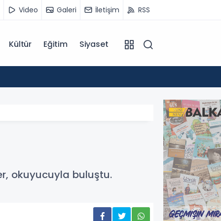
Video
Galeri
İletişim
RSS
Kültür
Eğitim
Siyaset
14:07
Kuzey 
er, okuyucuyla buluştu.