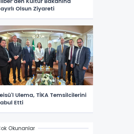
ilber’den Kültür Bakanına
ayırlı Olsun Ziyareti
eisü'l Ulema, TİKA Temsilcilerini
abul Etti
ok Okunanlar