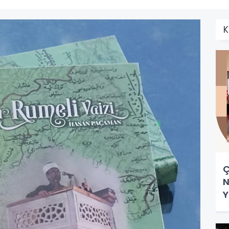
K
Ç
N
Y