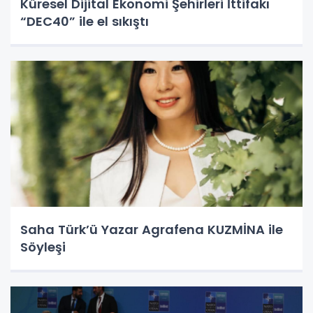
Küresel Dijital Ekonomi Şehirleri İttifakı
“DEC40” ile el sıkıştı
Saha Türk’ü Yazar Agrafena KUZMİNA ile
Söyleşi