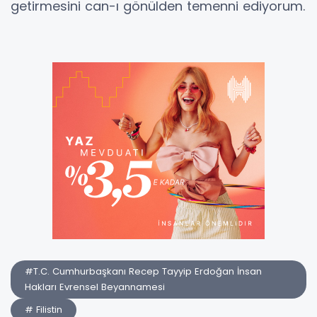
getirmesini can-ı gönülden temenni ediyorum.
#T.C. Cumhurbaşkanı Recep Tayyip Erdoğan İnsan
Hakları Evrensel Beyannamesi
# Filistin