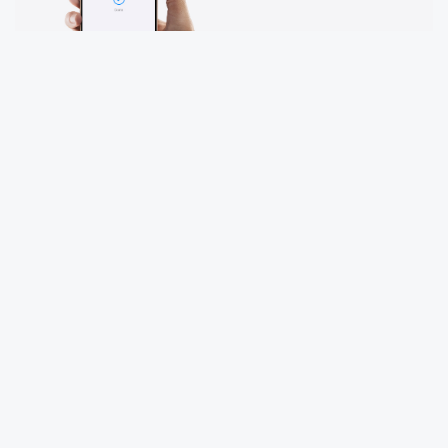
Halkbank, Apple Pay hizmetini kullanıma
sunarak banka müşterilerinin Apple cihazları
üzerinden Mastercard debit ve kredi kartlarını
kullanabilmelerini sağladı. Ödemeler, fiziksel
kart taşımaya gerek kalmadan ve her işlemde
kart bilgisi girmeden iPhone, Apple Watch,
iPad veya Mac ile yapılabiliyor.
Apple Pay, Halkbank kartının eklenebildiği
dijital bir cüzdan olarak çalışıyor. Ödeme
sırasında cihaz POS terminaline yaklaştırılıyor
ve doğrulama Face ID, Touch ID veya şifre ile