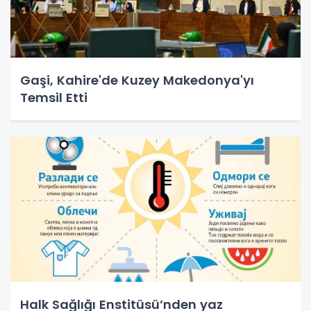
Gaşi, Kahire'de Kuzey Makedonya'yı
Temsil Etti
Halk Sağlığı Enstitüsü’nden yaz