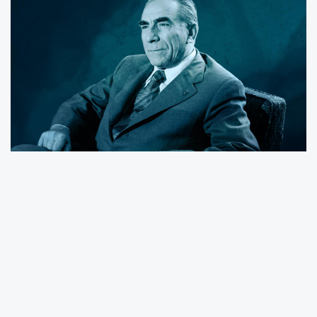
"İslâmiyeti ele alıp Türklüğü inkâr etmek
ihanettir. Bunun tersi de aynı derecede gaflet
ve ihanettir."
Türk milliyetçiliği ideolojisinin lideri, mücadele
dolu siyasi bir yolculuğun öncüsü, Ülkücülerin
başbuğu.