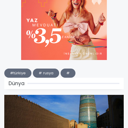
#türkiye
# rusya
#
Dünya