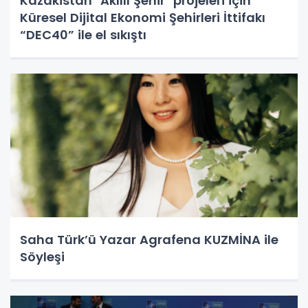
Kazakistan "Akıllı Şehir" projeleri için
Küresel Dijital Ekonomi Şehirleri İttifakı
“DEC40” ile el sıkıştı
Saha Türk’ü Yazar Agrafena KUZMİNA ile
Söyleşi