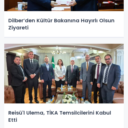
Dilber’den Kültür Bakanına Hayırlı Olsun
Ziyareti
Reisü'l Ulema, TİKA Temsilcilerini Kabul
Etti