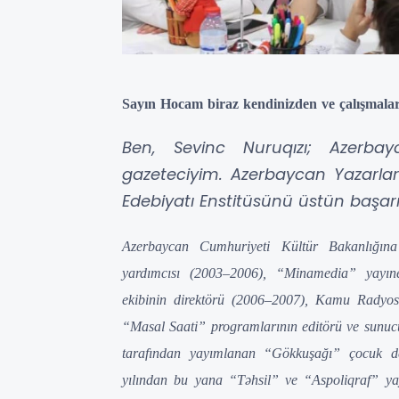
Sayın Hocam biraz kendinizden ve çalışmalar
Ben, Sevinc Nuruqızı; Azerbay
gazeteciyim. Azerbaycan Yazarlar 
Edebiyatı Enstitüsünü üstün başarı
Azerbaycan Cumhuriyeti Kültür Bakanlığına
yardımcısı (2003–2006), “Minamedia” yayıne
ekibinin direktörü (2006–2007), Kamu Radyos
“Masal Saati” programlarının editörü ve sunu
tarafından yayımlanan “Gökkuşağı” çocuk de
yılından bu yana “Təhsil” ve “Aspoliqraf” ya