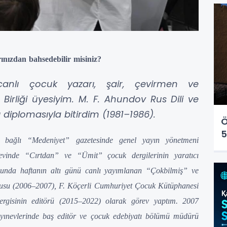
ınızdan bahsedebilir misiniz?
canlı çocuk yazarı, şair, çevirmen ve
Birliği üyesiyim. M. F. Ahundov Rus Dili ve
 diplomasıyla bitirdim (1981–1986).
Ö
5
 bağlı “Medeniyet” gazetesinde genel yayın yönetmeni
vinde “Cırtdan” ve “Ümit” çocuk dergilerinin yaratıcı
unda haftanın altı günü canlı yayımlanan “Çokbilmiş” ve
cusu (2006–2007), F. Köçerli Cumhuriyet Çocuk Kütüphanesi
rgisinin editörü (2015–2022) olarak görev yaptım. 2007
yınevlerinde baş editör ve çocuk edebiyatı bölümü müdürü