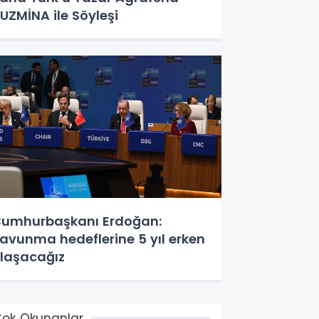
UZMİNA ile Söyleşi
umhurbaşkanı Erdoğan:
avunma hedeflerine 5 yıl erken
laşacağız
ok Okunanlar