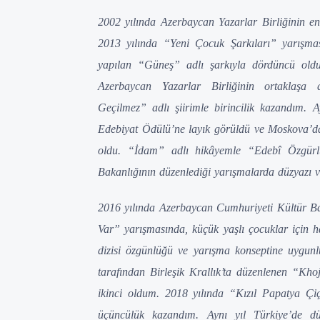
2002 yılında Azerbaycan Yazarlar Birliğinin e
2013 yılında “Yeni Çocuk Şarkıları” yarışmas
yapılan “Güneş” adlı şarkıyla dördüncü oldu
Azerbaycan Yazarlar Birliğinin ortaklaşa
Geçilmez” adlı şiirimle birincilik kazandım.
Edebiyat Ödülü’ne layık görüldü ve Moskova’da
oldu. “İdam” adlı hikâyemle “Edebî Özgürl
Bakanlığının düzenlediği yarışmalarda düzyazı ve
2016 yılında Azerbaycan Cumhuriyeti Kültür Ba
Var” yarışmasında, küçük yaşlı çocuklar için
dizisi özgünlüğü ve yarışma konseptine uygunl
tarafından Birleşik Krallık’ta düzenlenen “Kho
ikinci oldum. 2018 yılında “Kızıl Papatya Çi
üçüncülük kazandım. Aynı yıl Türkiye’de 