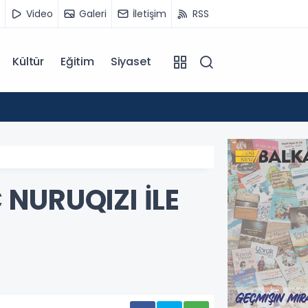
Video
Galeri
İletişim
RSS
Kültür
Eğitim
Siyaset
14:07
Kuzey 
NURUQIZI İLE