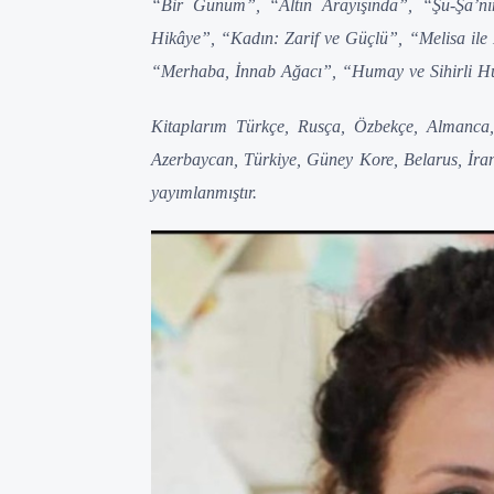
“Bir Günüm”, “Altın Arayışında”, “Şu-Şa’nı
Hikâye”, “Kadın: Zarif ve Güçlü”, “Melisa ile
“Merhaba, İnnab Ağacı”, “Humay ve Sihirli Hum
Kitaplarım Türkçe, Rusça, Özbekçe, Almanca, 
Azerbaycan, Türkiye, Güney Kore, Belarus, İran
yayımlanmıştır.