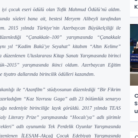
K
n iyi çocuk eseri ödülü olan Tofik Mahmud Ödülü’nü aldım.
ında sözleri bana ait, bestesi Meryem Alibeyli tarafından
m. 2015 yılında Türkiye’nin Azerbaycan Büyükelçiliği ile
 düzenlediği “Çanakkale–100” yarışmasında “Çanakkale
 Aynı yıl “Kadim Bakü’ye Seyahat” kitabım “Altın Kelime”
 düzenlenen Uluslararası Kitap Sanatı Yarışmasında birinci
ük–2015” yarışmasında ikinci oldum. Azerbaycan Eğitim
 tiyatro dallarında birincilik ödülleri kazandım.
kanlığı ile “Azanfilm” stüdyosunun düzenlediği “Bir Fikrim
C
 hazırladığım “Kaz Yavrusu Gaga” adlı 23 bölümlük senaryo
S
uğu nedeniyle birinciliğe layık görüldü. 2017 yılında TEAS
u
jaly Literary Prize” yarışmasında “Hocalı’ya” adlı şiirimle
çekleri” adlı oyunumla Tek Perdelik Oyunlar Yarışmasında
düzenlenen İLESAM–Akçağ Çocuk Edebiyatı Yarışmasında
Ç