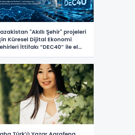
azakistan "Akıllı Şehir" projeleri
çin Küresel Dijital Ekonomi
ehirleri İttifakı “DEC40” ile el
ıkıştı
aha Türk’ü Yazar Agrafena