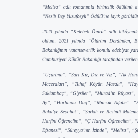
“Melisa” adlı romanımla birincilik ödülünü al
“Nesib Bey Yusufbeyli” Ödülü’ne layık görüldü
2020 yılında “Kelebek Ömrü” adlı hikâyemle
oldum. 2021 yılında “Ölürüm Derdinden, Bu
Bakanlığının vatanseverlik konulu edebiyat yar
Cumhuriyeti Kültür Bakanlığı tarafından verile
“Uçurtma”, “Sarı Kız, Dız ve Vız”, “Ak Horoz
Maceraları”, “Tuhaf Köyün Masalı”, “Hay
Saklambaç”, “Giysiler”, “Murad’ın Rüyası”,
Ay”, “Hortumlu Dağ”, “Minicik Alfabe”, “
Bakü’ye Seyahat”, “Şarkılı ve Resimli Matem
Harfini Öğrenelim”, “Ç Harfini Öğrenelim”, “
Efsanesi”, “Süreyya’nın İzinde”, “Melisa”, “Ş