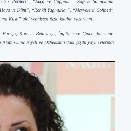
n Sis Perileri”, “Akça ve Cuppulu – Zaferle Sonuçlanan
 Hava ve İklim”, “Renkli Yağmurlar”, “Meyvelerin Sohbeti”,
a Kuşu” gibi yetmişten fazla kitabın yazarıyım.
Farsça, Korece, Belarusça, İngilizce ve Çince dillerinde;
 İslam Cumhuriyeti ve Özbekistan’daki çeşitli yayınevlerinde