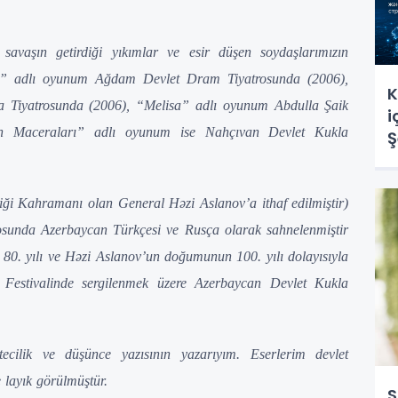
 savaşın getirdiği yıkımlar ve esir düşen soydaşlarımızın
kam” adlı oyunum Ağdam Devlet Dram Tiyatrosunda (2006),
K
a Tiyatrosunda (2006), “Melisa” adlı oyunum Abdulla Şaik
i
nın Maceraları” adlı oyunum ise Nahçıvan Devlet Kukla
Ş
s
iği Kahramanı olan General Həzi Aslanov’a ithaf edilmiştir)
osunda Azerbaycan Türkçesi ve Rusça olarak sahnelenmiştir
 80. yılı ve Həzi Aslanov’un doğumunun 100. yılı dolayısıyla
estivalinde sergilenmek üzere Azerbaycan Devlet Kukla
tecilik ve düşünce yazısının yazarıyım. Eserlerim devlet
 layık görülmüştür.
S