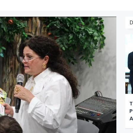
T
P
A