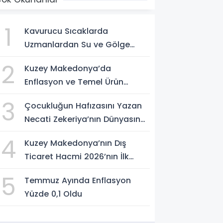
1
Kavurucu Sıcaklarda
Uzmanlardan Su ve Gölge
Uyarısı
2
Kuzey Makedonya’da
Enflasyon ve Temel Ürün
Fiyatları Kontrol Altında
3
Çocukluğun Hafızasını Yazan
Necati Zekeriya’nın Dünyasına
Yolculuk
4
Kuzey Makedonya’nın Dış
Ticaret Hacmi 2026’nın İlk
Yarısında Arttı
5
Temmuz Ayında Enflasyon
Yüzde 0,1 Oldu