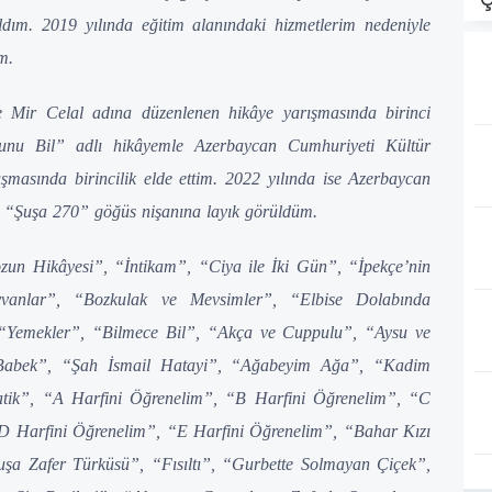
dım. 2019 yılında eğitim alanındaki hizmetlerim nedeniyle
m.
 Mir Celal adına düzenlenen hikâye yarışmasında birinci
nu Bil” adlı hikâyemle Azerbaycan Cumhuriyeti Kültür
ışmasında birincilik elde ettim. 2022 yılında ise Azerbaycan
n “Şuşa 270” göğüs nişanına layık görüldüm.
un Hikâyesi”, “İntikam”, “Ciya ile İki Gün”, “İpekçe’nin
vanlar”, “Bozkulak ve Mevsimler”, “Elbise Dolabında
 “Yemekler”, “Bilmece Bil”, “Akça ve Cuppulu”, “Aysu ve
Babek”, “Şah İsmail Hatayi”, “Ağabeyim Ağa”, “Kadim
atik”, “A Harfini Öğrenelim”, “B Harfini Öğrenelim”, “C
D Harfini Öğrenelim”, “E Harfini Öğrenelim”, “Bahar Kızı
uşa Zafer Türküsü”, “Fısıltı”, “Gurbette Solmayan Çiçek”,