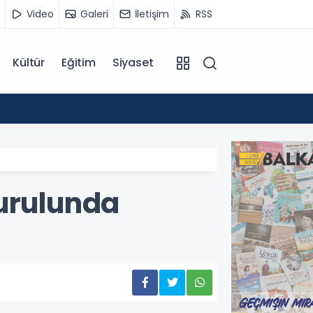
Video
Galeri
İletişim
RSS
Kültür
Eğitim
Siyaset
12:55
Temmu
kurulunda