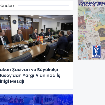
Gündem
akan Şasivari ve Büyükelçi
lusoy'dan Yargı Alanında İş
irliği Mesajı