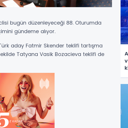
lisi bugün düzenleyeceği 88. Oturumda
imini gündeme alıyor.
rk aday Fatmir Skender teklifi tartışma
A
ekilde Tatyana Vasik Bozacieva teklifi de
v
k