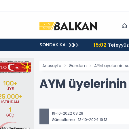
15:02
SONDAKİKA
or
Tefeyyüz 
Anasayfa
Gündem
AYM üyelerinin s
AYM üyelerinin
19-10-2022 08:28
Güncelleme : 13-10-2024 19:13