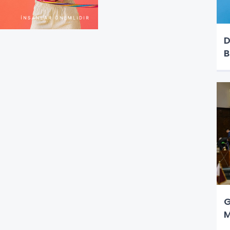
D
B
G
M