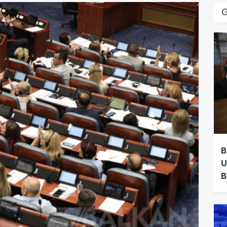
B
U
B