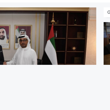
B
U
B