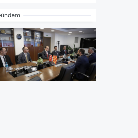
Gündem
akan Şasivari ve Büyükelçi
lusoy'dan Yargı Alanında İş
irliği Mesajı