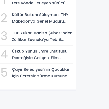
ters yönde ilerleyen sürücü
gözaltına alındı
2
Kültür Bakanı Süleyman, THY
Makedonya Genel Müdürü
Aksoy’u kabul etti
3
TDP Yukarı Banisa Şubesi’nden
Zülfikar Zeynula’ya Tebrik
Buluşması
4
Üsküp Yunus Emre Enstitüsü
Desteğiyle Galiçnik Film
Festivali Tamamlandı
5
Çayır Belediyesi’nin Çocuklar
İçin Ücretsiz Yüzme Kursuna
Yoğun Başvuru