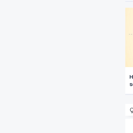
H
s
Ç