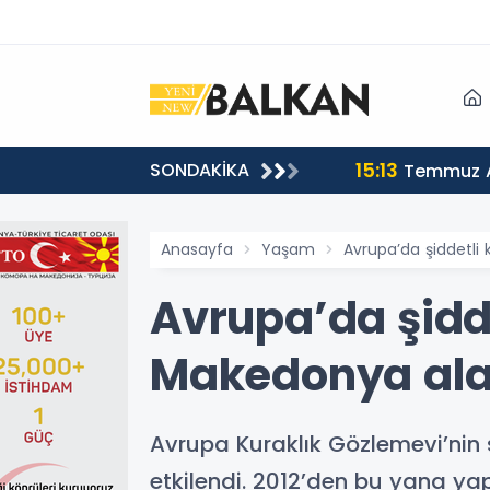
15:13
SONDAKİKA
sı
Temmuz A
Anasayfa
Yaşam
Avrupa’da şiddetli
Avrupa’da şidde
Makedonya al
Avrupa Kuraklık Gözlemevi’nin 
etkilendi. 2012’den bu yana yap