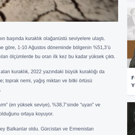
n başında kuraklık olağanüstü seviyelere ulaştı.
ine göre, 1-10 Ağustos döneminde bölgenin %51,3’ü
ılan ölçümlerde bu oran ilk kez bu kadar yüksek çıktı.
a alan kuraklık, 2022 yazındaki büyük kuraklığı da
F
e; toprak nemi, yağış miktarı ve bitki örtüsü
Y
.
arm” (en yüksek seviye), %38,7’sinde “uyarı” ve
olduğunu ortaya koyuyor.
ey Balkanlar oldu. Gürcistan ve Ermenistan