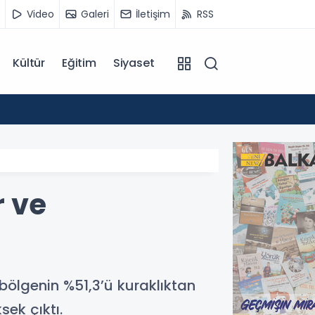
Video
Galeri
İletişim
RSS
Kültür
Eğitim
Siyaset
14:07
Kuzey 
r ve
bölgenin %51,3’ü kuraklıktan
ek çıktı.