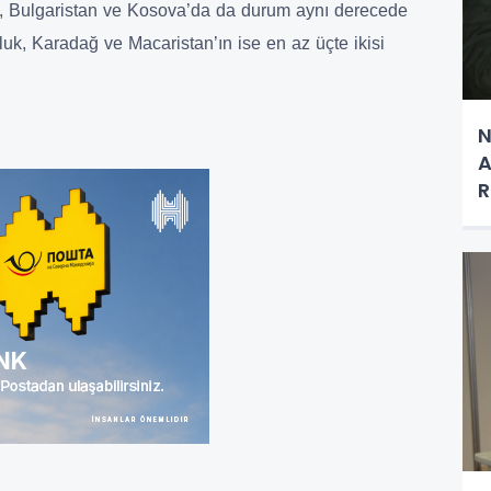
ken, Bulgaristan ve Kosova’da da durum aynı derecede
luk, Karadağ ve Macaristan’ın ise en az üçte ikisi
N
A
R