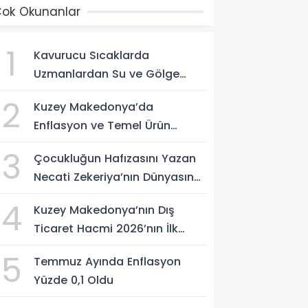
ok Okunanlar
1
Kavurucu Sıcaklarda
Uzmanlardan Su ve Gölge
Uyarısı
2
Kuzey Makedonya’da
Enflasyon ve Temel Ürün
Fiyatları Kontrol Altında
3
Çocukluğun Hafızasını Yazan
Necati Zekeriya’nın Dünyasına
Yolculuk
4
Kuzey Makedonya’nın Dış
Ticaret Hacmi 2026’nın İlk
Yarısında Arttı
5
Temmuz Ayında Enflasyon
Yüzde 0,1 Oldu