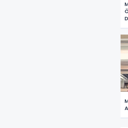
M
Ö
D
M
A