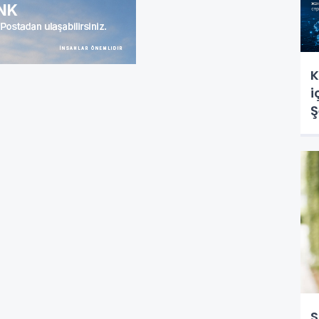
K
i
Ş
s
S