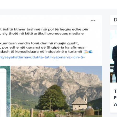
T
P
A