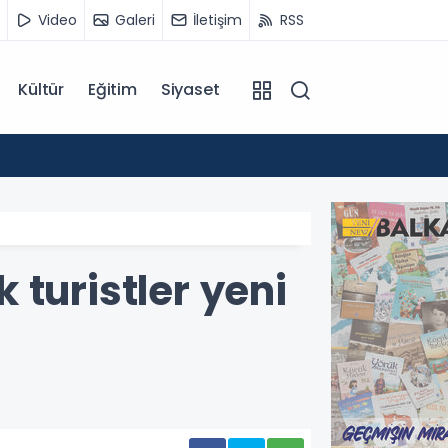
Video
Galeri
İletişim
RSS
Kültür
Eğitim
Siyaset
14:07
Kuzey 
turistler yeni