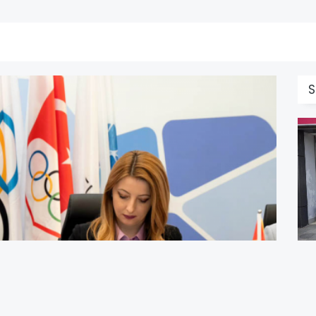
S
B
G