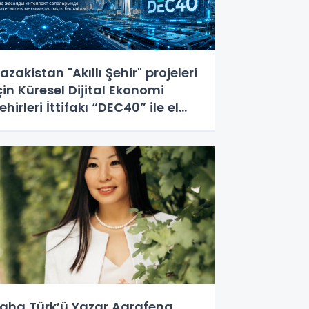
azakistan "Akıllı Şehir" projeleri
çin Küresel Dijital Ekonomi
ehirleri İttifakı “DEC40” ile el
ıkıştı
aha Türk’ü Yazar Agrafena