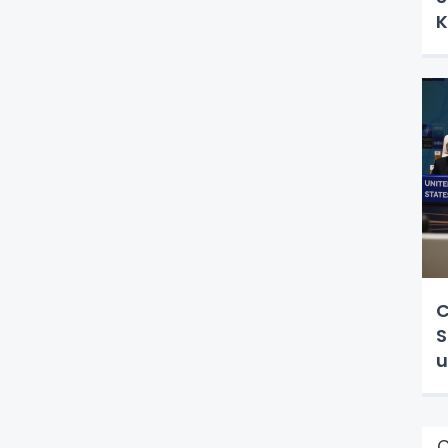
K
C
S
u
Ç