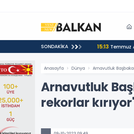
15:13
SONDAKİKA
sı
Temmuz A
Anasayfa
Dünya
Arnavutluk Başbakanı
Arnavutluk Başb
rekorlar kırıyor
09-10-2023 09:49