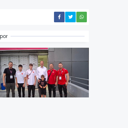
por
üyükelçi Ulusoy, U20 Avrupa
üreş Şampiyonası'nı Tribünden