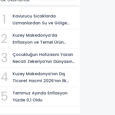
1
Kavurucu Sıcaklarda
Uzmanlardan Su ve Gölge
Uyarısı
2
Kuzey Makedonya’da
Enflasyon ve Temel Ürün
Fiyatları Kontrol Altında
3
Çocukluğun Hafızasını Yazan
Necati Zekeriya’nın Dünyasına
Yolculuk
4
Kuzey Makedonya’nın Dış
Ticaret Hacmi 2026’nın İlk
Yarısında Arttı
5
Temmuz Ayında Enflasyon
Yüzde 0,1 Oldu