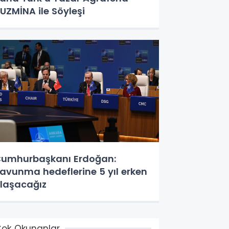
UZMİNA ile Söyleşi
umhurbaşkanı Erdoğan:
avunma hedeflerine 5 yıl erken
laşacağız
ok Okunanlar