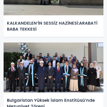
KALKANDELEN’İN SESSİZ HAZİNESİ:ARABATİ
BABA TEKKESİ
Bulgaristan Yüksek İslam Enstitüsü’nde
Mezuniyet Töreni