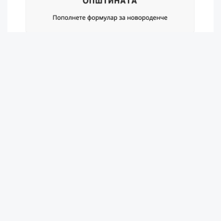
Gostivar Belediyesi son 2024 yılının son Meclis
Oturumunda aldığı karar ile Gostivar’da
doğan her bebek için 6 bin MKD destek
verecek. Belediye sitesine eklenen yeni
uygulama ile ebeveynler başvuru
yapabilecek.
Başvuruda: yeni doğanın adı soyadı, sicil
numarası, anne ve babanın kimlik kopyaları,
banka hesabı ve irtibat telefonu eklemesi
yeterli olacak.