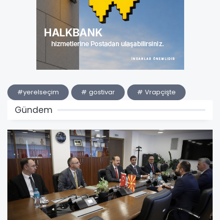
#yerelseçim
# gostivar
# Vrapçişte
Gündem