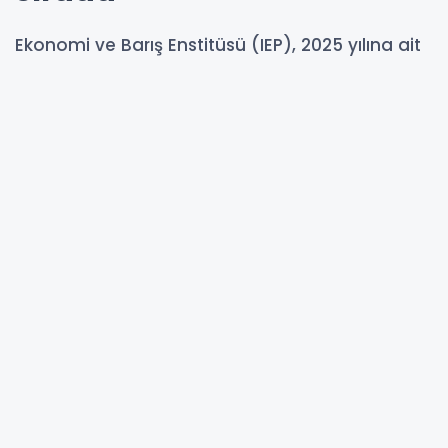
Ekonomi ve Barış Enstitüsü (IEP), 2025 yılına ait
Küresel Barış Endeksi raporunu yayımladı. 163
ülkenin değerlendirildiği listede, Kuzey
Makedonya 51. sırada yer aldı.
04-11-2025 13:21