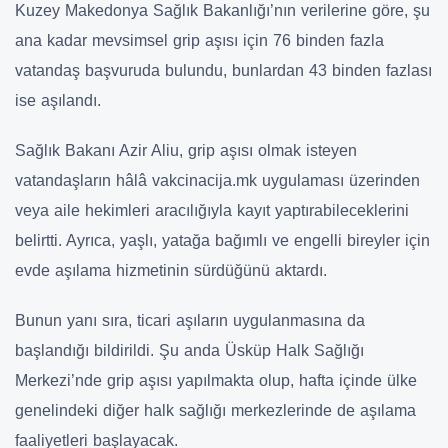
Kuzey Makedonya Sağlık Bakanlığı’nın verilerine göre, şu
ana kadar
mevsimsel grip aşısı
için
76 binden fazla
vatandaş başvuruda bulundu
, bunlardan
43 binden fazlası
ise aşılandı.
Sağlık Bakanı
Azir Aliu
, grip aşısı olmak isteyen
vatandaşların hâlâ
vakcinacija.mk
uygulaması üzerinden
veya
aile hekimleri aracılığıyla
kayıt yaptırabileceklerini
belirtti. Ayrıca,
yaşlı, yatağa bağımlı ve engelli bireyler
için
evde aşılama hizmetinin sürdüğünü aktardı.
Bunun yanı sıra,
ticari aşıların uygulanmasına
da
başlandığı bildirildi. Şu anda
Üsküp Halk Sağlığı
Merkezi’nde
grip aşısı yapılmakta olup, hafta içinde ülke
genelindeki diğer halk sağlığı merkezlerinde de aşılama
faaliyetleri başlayacak.