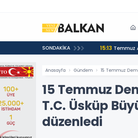
15:13
SONDAKİKA
sı
Temmuz A
Anasayfa
Gündem
15 Temmuz Demokra
15 Temmuz Demok
T.C. Üsküp Büy
düzenledi