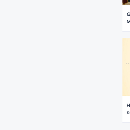
G
M
H
s