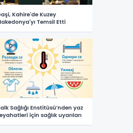
aşi, Kahire'de Kuzey
akedonya'yı Temsil Etti
alk Sağlığı Enstitüsü’nden yaz
eyahatleri için sağlık uyarıları