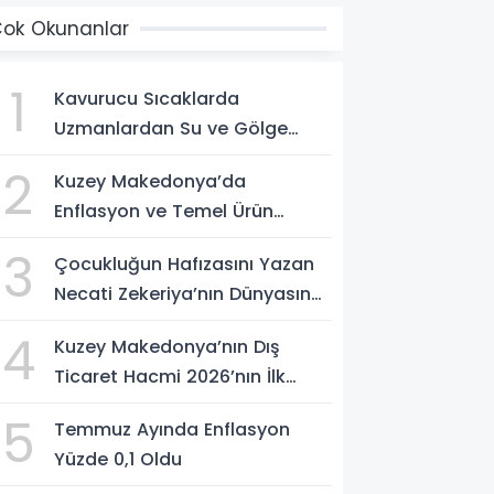
ok Okunanlar
1
Kavurucu Sıcaklarda
Uzmanlardan Su ve Gölge
Uyarısı
2
Kuzey Makedonya’da
Enflasyon ve Temel Ürün
Fiyatları Kontrol Altında
3
Çocukluğun Hafızasını Yazan
Necati Zekeriya’nın Dünyasına
Yolculuk
4
Kuzey Makedonya’nın Dış
Ticaret Hacmi 2026’nın İlk
Yarısında Arttı
5
Temmuz Ayında Enflasyon
Yüzde 0,1 Oldu