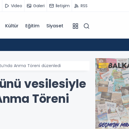
Video
Galeri
İletişim
RSS
Kültür
Eğitim
Siyaset
14:07
Kuzey 
nutu’nda Anma Töreni düzenledi
ünü vesilesiyle
 Anma Töreni