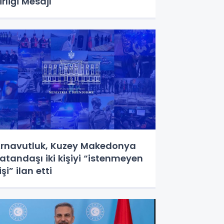
irliği Mesajı
rnavutluk, Kuzey Makedonya
atandaşı iki kişiyi “istenmeyen
işi” ilan etti