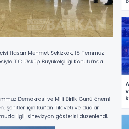
B
lçisi Hasan Mehmet Sekizkök, 15 Temmuz
esiyle T.C. Üsküp Büyükelçiliği Konutu’nda
A
v
k
emmuz Demokrasi ve Milli Birlik Günü önemi
, şehitler için Kur’an Tilaveti ve dualar
la ilgili sinevizyon gösterisi düzenlendi.