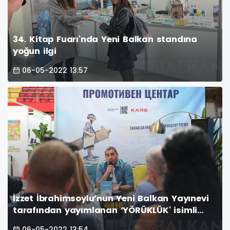
34. Kitap Fuarı'nda Yeni Balkan standına
yoğun ilgi
06-05-2022 13:57
İzzet İbrahimsoylu’nun Yeni Balkan Yayınevi
tarafından yayımlanan ‘YÖRÜKLÜK' isimli
kitabı bugün Üsküp 34. Kitap Fuarı’nda
06-05-2022 13:54