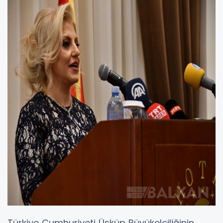
Türkiye Cumhuriyeti Üsküp Büyükelçiliğinin