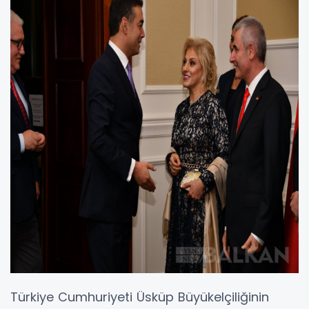
Türkiye Cumhuriyeti Üsküp Büyükelçiliğinin