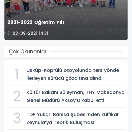
2021-2022 Öğretim Yılı
03-09-2021 14:31
Çok Okunanlar
1
Üsküp-Köprülü otoyolunda ters yönde
ilerleyen sürücü gözaltına alındı
2
Kültür Bakanı Süleyman, THY Makedonya
Genel Müdürü Aksoy’u kabul etti
3
TDP Yukarı Banisa Şubesi’nden Zülfikar
Zeynula’ya Tebrik Buluşması