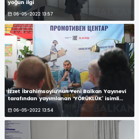
yoğun ilgi
06-05-2022 13:57
İzzet İbrahimsoylu’nun Yeni Balkan Yayınevi
tarafından yayımlanan ‘YÖRÜKLÜK' isimli
kitabı bugün Üsküp 34. Kitap Fuarı’nda
06-05-2022 13:54
tanıtıldı