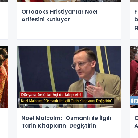
Ortodoks Hristiyanlar Noel
F
Arifesini kutluyor
b
g
Noel Malcolm: "Osmanlı ile İlgili
O
Tarih Kitaplarını Değiştirin"
A