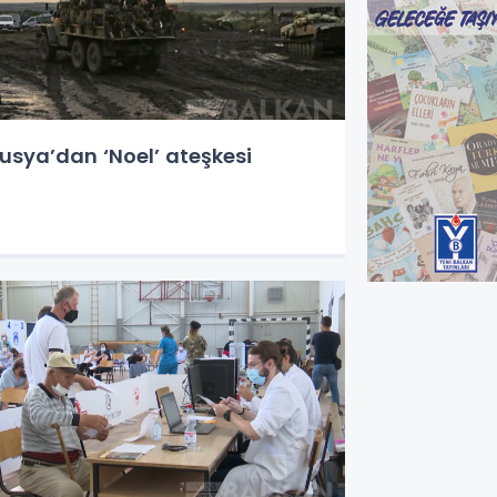
usya’dan ‘Noel’ ateşkesi