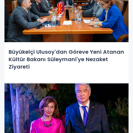
Büyükelçi Ulusoy'dan Göreve Yeni Atanan
Kültür Bakanı Süleymani'ye Nezaket
Ziyareti