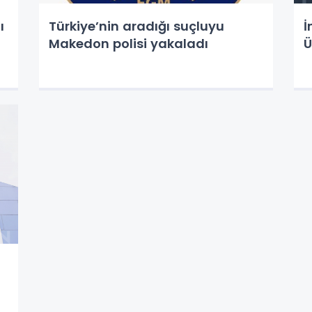
dı
Türkiye’nin aradığı suçluyu
İ
Makedon polisi yakaladı
Ü