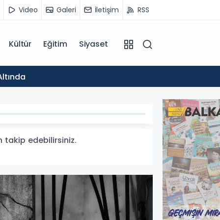
Video
Galeri
İletişim
RSS
Kültür
Eğitim
Siyaset
15:44
Altında
Yanevs
 takip edebilirsiniz.