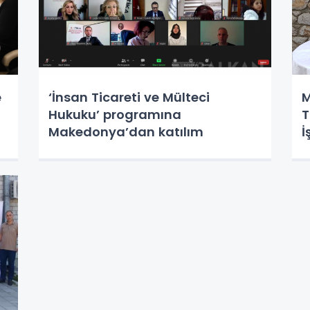
e
‘İnsan Ticareti ve Mülteci
M
Hukuku’ programına
T
Makedonya’dan katılım
İ