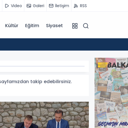
Video
Galeri
İletişim
RSS
Kültür
Eğitim
Siyaset
14:07
Kuzey 
 sayfamızdan takip edebilirsiniz.