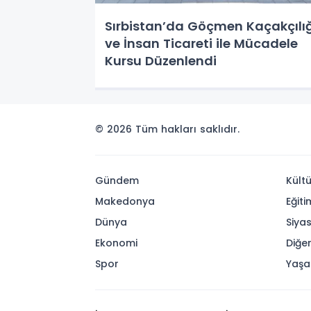
Sırbistan’da Göçmen Kaçakçılığ
ve İnsan Ticareti ile Mücadele
Kursu Düzenlendi
© 2026 Tüm hakları saklıdır.
Gündem
Kültü
Makedonya
Eğiti
Dünya
Siya
Ekonomi
Diğe
Spor
Yaş