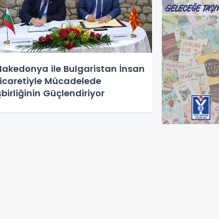
akedonya ile Bulgaristan İnsan
icaretiyle Mücadelede
şbirliğinin Güçlendiriyor