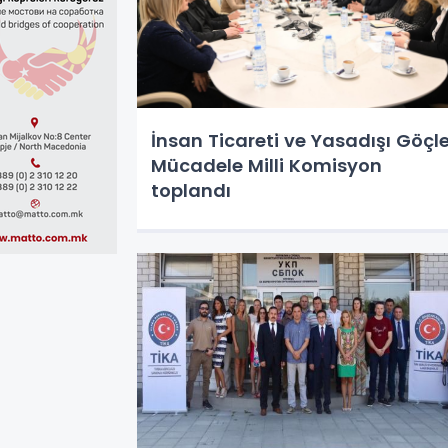
İnsan Ticareti ve Yasadışı Göçl
Mücadele Milli Komisyon
toplandı