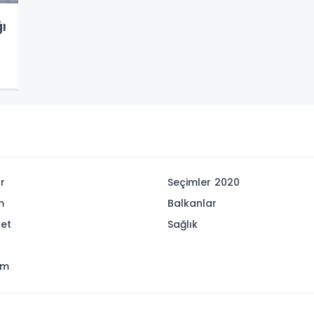
ı
r
Seçimler 2020
m
Balkanlar
set
Sağlık
r
am