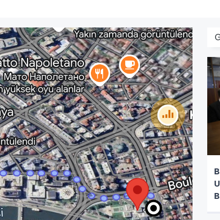
B
U
B