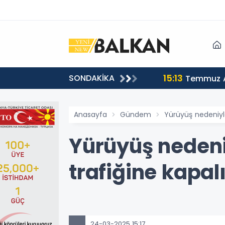
15:13
SONDAKİKA
sı
Temmuz A
Anasayfa
Gündem
Yürüyüş nedeniyl
Yürüyüş neden
trafiğine kapal
24-03-2025 15:17