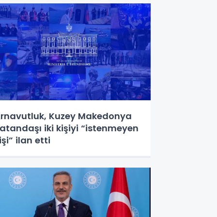
rnavutluk, Kuzey Makedonya
atandaşı iki kişiyi “istenmeyen
işi” ilan etti