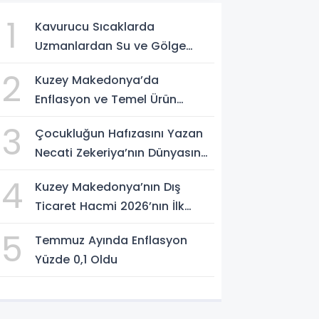
1
Kavurucu Sıcaklarda
Uzmanlardan Su ve Gölge
Uyarısı
2
Kuzey Makedonya’da
Enflasyon ve Temel Ürün
Fiyatları Kontrol Altında
3
Çocukluğun Hafızasını Yazan
Necati Zekeriya’nın Dünyasına
Yolculuk
4
Kuzey Makedonya’nın Dış
Ticaret Hacmi 2026’nın İlk
Yarısında Arttı
5
Temmuz Ayında Enflasyon
Yüzde 0,1 Oldu