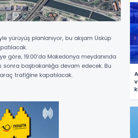
yle yürüyüş planlanıyor, bu akşam Üsküp
patılacak.
ldiriye göre, 19:00’da Makedonya meydanında
is sonra başbakanlığa devam edecek. Bu
A
raç trafiğine kapatılacak.
v
k