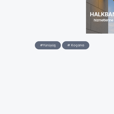
#Yürüyüş
# Koçana