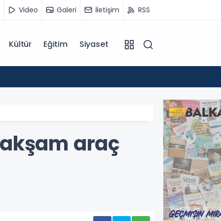
Video
Galeri
İletişim
RSS
Kültür
Eğitim
Siyaset
14:07
Kuzey 
 akşam araç