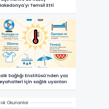
akedonya'yı Temsil Etti
alk Sağlığı Enstitüsü’nden yaz
eyahatleri için sağlık uyarıları
ok Okunanlar