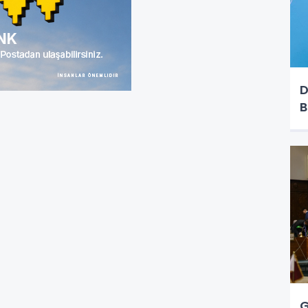
D
B
G