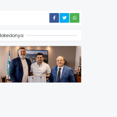
Makedonya
azakistan Kuzey
akedonya’nın Ohri Kentine