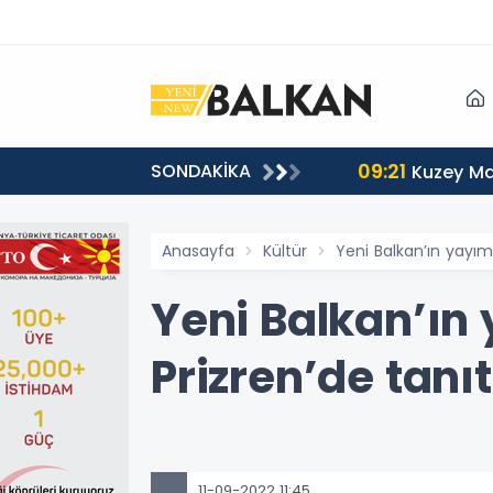
09:21
SONDAKİKA
Kuzey Ma
Anasayfa
Kültür
Yeni Balkan’ın yayımla
Yeni Balkan’ın 
Prizren’de tanı
11-09-2022 11:45