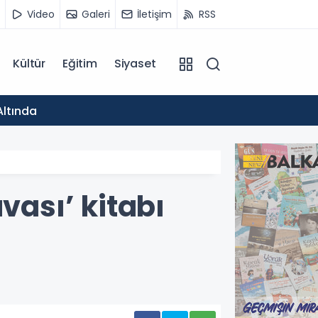
Video
Galeri
İletişim
RSS
Kültür
Eğitim
Siyaset
15:44
Altında
Yanevs
vası’ kitabı