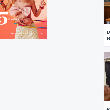
D
H
R