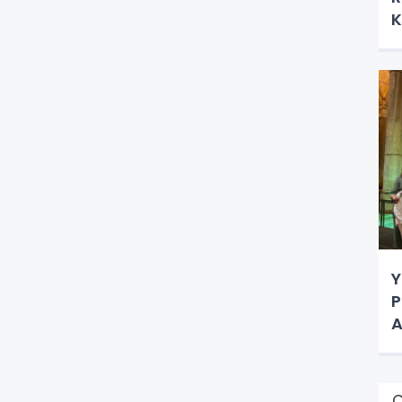
K
Y
P
A
Ç