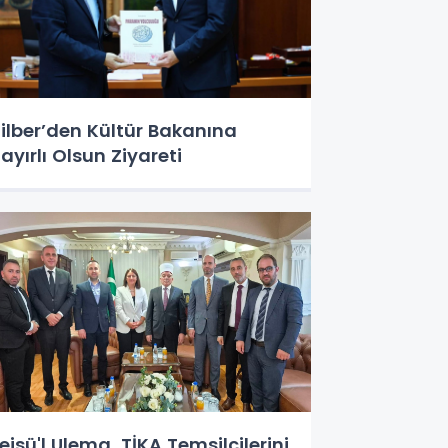
ilber’den Kültür Bakanına
ayırlı Olsun Ziyareti
eisü'l Ulema, TİKA Temsilcilerini