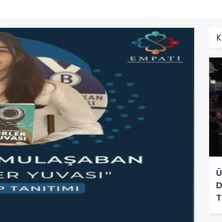
K
Ü
D