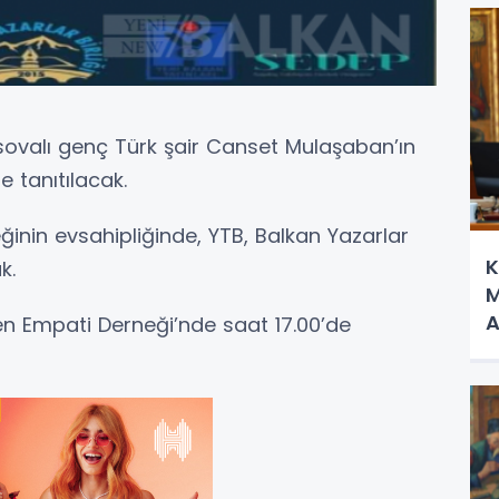
sovalı genç Türk şair Canset Mulaşaban’ın
de tanıtılacak.
eğinin evsahipliğinde, YTB, Balkan Yazarlar
K
k.
M
A
zren Empati Derneği’nde saat 17.00’de