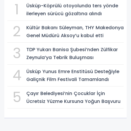
1
Üsküp-Köprülü otoyolunda ters yönde
ilerleyen sürücü gözaltına alındı
2
Kültür Bakanı Süleyman, THY Makedonya
Genel Müdürü Aksoy’u kabul etti
3
TDP Yukarı Banisa Şubesi’nden Zülfikar
Zeynula’ya Tebrik Buluşması
4
Üsküp Yunus Emre Enstitüsü Desteğiyle
Galiçnik Film Festivali Tamamlandı
5
Çayır Belediyesi’nin Çocuklar İçin
Ücretsiz Yüzme Kursuna Yoğun Başvuru