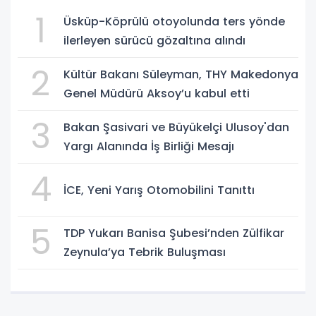
1
Üsküp-Köprülü otoyolunda ters yönde
ilerleyen sürücü gözaltına alındı
2
Kültür Bakanı Süleyman, THY Makedonya
Genel Müdürü Aksoy’u kabul etti
3
Bakan Şasivari ve Büyükelçi Ulusoy'dan
Yargı Alanında İş Birliği Mesajı
4
İCE, Yeni Yarış Otomobilini Tanıttı
5
TDP Yukarı Banisa Şubesi’nden Zülfikar
Zeynula’ya Tebrik Buluşması