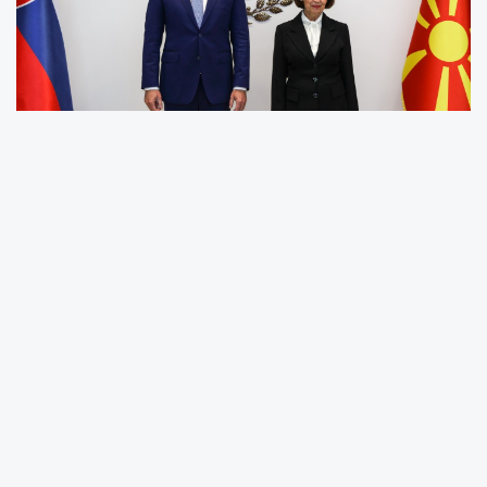
Slovakya Cumhurbaşkanı
Peter Pellegrini
, iki günlük
resmi ziyaret kapsamında bugün
Kuzey Makedonya’ya
geldi. Cumhurbaşkanı
Gordana Siljanovska-Davkova
,
konuğunu en yüksek düzeyde
devlet ve askeri törenle
karşıladı.