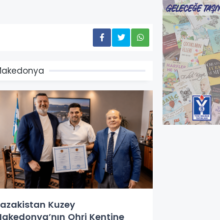
Makedonya
azakistan Kuzey
akedonya’nın Ohri Kentine