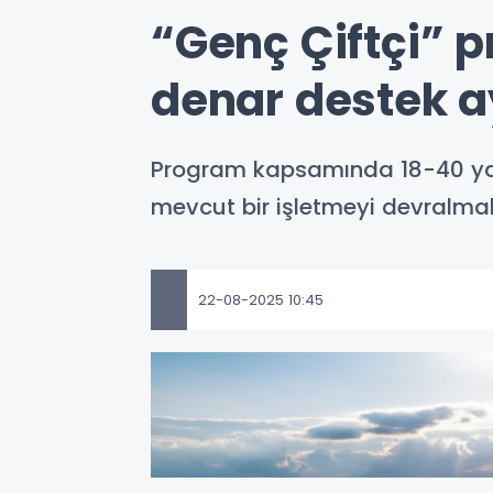
“Genç Çiftçi” 
denar destek ay
Program kapsamında 18-40 yaş a
mevcut bir işletmeyi devralma
22-08-2025 10:45