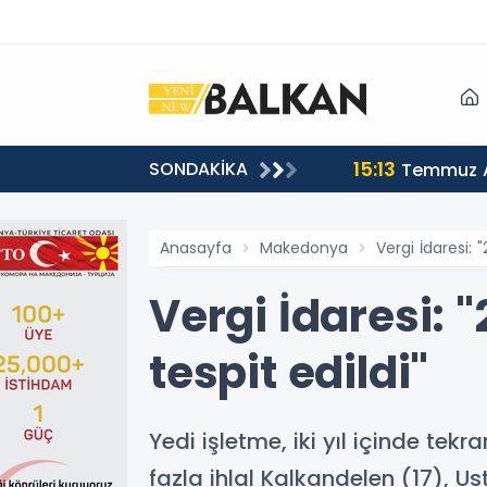
15:13
SONDAKİKA
sı
Temmuz A
Anasayfa
Makedonya
Vergi İdaresi:
Vergi İdaresi:
tespit edildi"
Yedi işletme, iki yıl içinde tek
fazla ihlal Kalkandelen (17), Us