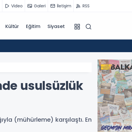
Video
Galeri
İletişim
RSS
Kültür
Eğitim
Siyaset
14:07
Kuzey 
nde usulsüzlük
ağıyla (mühürleme) karşılaştı. En