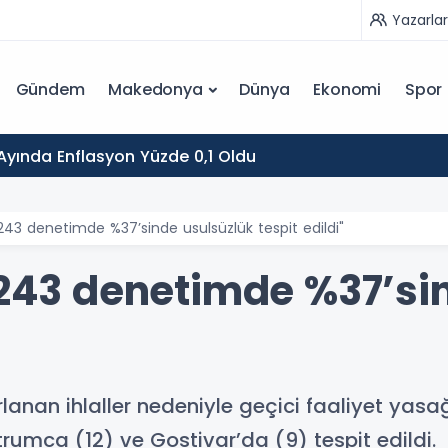
Yazarlar
Gündem
Makedonya
Dünya
Ekonomi
Spor
yında Enflasyon Yüzde 0,1 Oldu
 "243 denetimde %37’sinde usulsüzlük tespit edildi"
 "243 denetimde %37’si
rarlanan ihlaller nedeniyle geçici faaliyet yas
trumca (12) ve Gostivar’da (9) tespit edildi.