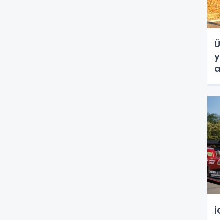
Ü
y
a
İ