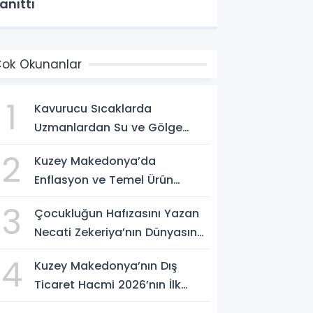
anıttı
ok Okunanlar
1
Kavurucu Sıcaklarda
Uzmanlardan Su ve Gölge
Uyarısı
2
Kuzey Makedonya’da
Enflasyon ve Temel Ürün
Fiyatları Kontrol Altında
3
Çocukluğun Hafızasını Yazan
Necati Zekeriya’nın Dünyasına
Yolculuk
4
Kuzey Makedonya’nın Dış
Ticaret Hacmi 2026’nın İlk
Yarısında Arttı