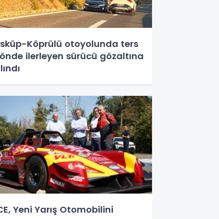
sküp-Köprülü otoyolunda ters
önde ilerleyen sürücü gözaltına
lındı
CE, Yeni Yarış Otomobilini