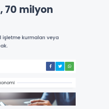
, 70 milyon
l işletme kurmaları veya
ak.
konomi