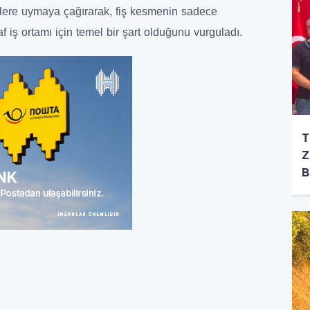
üklere uymaya çağırarak, fiş kesmenin sadece
f iş ortamı için temel bir şart olduğunu vurguladı.
T
Z
B