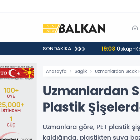
19:03
SONDAKİKA
ul etti
Üsküp-Kö
Anasayfa
Sağlık
Uzmanlardan Sıcak H
Uzmanlardan Sı
Plastik Şişele
Uzmanlara göre, PET plastik şi
kaldığında, plastikten suya ba