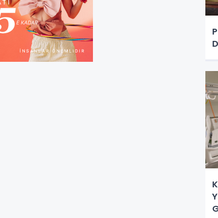
P
D
K
Y
G