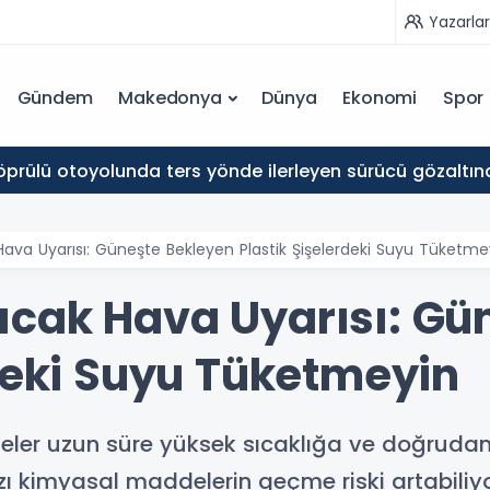
Yazarlar
Gündem
Makedonya
Dünya
Ekonomi
Spor
prülü otoyolunda ters yönde ilerleyen sürücü gözaltına
ava Uyarısı: Güneşte Bekleyen Plastik Şişelerdeki Suyu Tüketme
cak Hava Uyarısı: Gü
rdeki Suyu Tüketmeyin
şeler uzun süre yüksek sıcaklığa ve doğruda
zı kimyasal maddelerin geçme riski artabiliyo