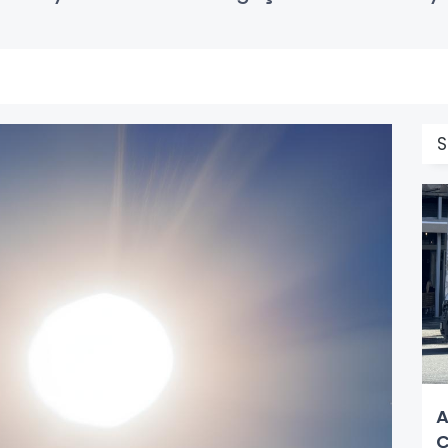
S
A
Ç