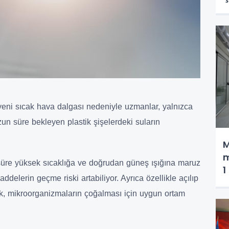
 yeni sıcak hava dalgası nedeniyle uzmanlar, yalnızca
un süre bekleyen plastik şişelerdeki suların
M
m
süre yüksek sıcaklığa ve doğrudan güneş ışığına maruz
1
ddelerin geçme riski artabiliyor. Ayrıca özellikle açılıp
a
ık, mikroorganizmaların çoğalması için uygun ortam