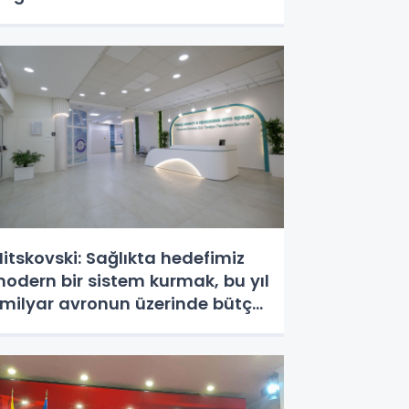
itskovski: Sağlıkta hedefimiz
odern bir sistem kurmak, bu yıl
 milyar avronun üzerinde bütçe
yırdık