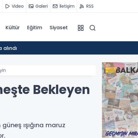
Video
Galeri
İletişim
RSS
Kültür
Eğitim
Siyaset
14:21
 alındı
Bakan Ş
yin
neşte Bekleyen
n güneş ışığına maruz
r.