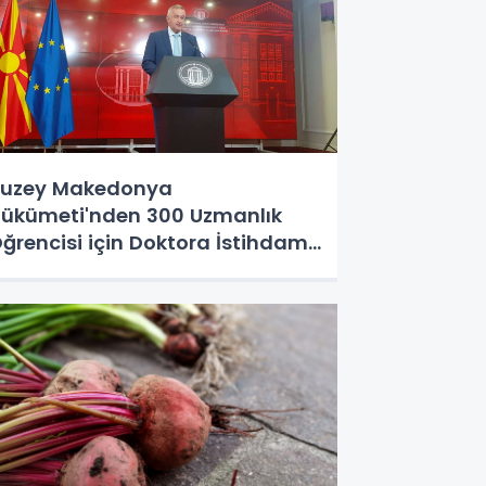
uzey Makedonya
ükümeti'nden 300 Uzmanlık
ğrencisi için Doktora İstihdam
ararı