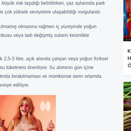
 büyük risk taşıdığı belirtilirken, yaz aylarında park
ede çok yüksek seviyelere ulaşabildiği vurgulandı.
açılmamış olmasına rağmen iç yüzeyinde yoğun
okusu veya tadı değişmiş suların kesinlikle
K
H
 2,5-3 litre, açık alanda çalışan veya yoğun fiziksel
Ö
r su tüketmesi öneriliyor. Su alımının gün içine
K
altında bırakılmaması ve mümkünse serin ortamda
vsiye ediliyor.