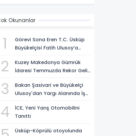
ok Okunanlar
1
Görevi Sona Eren T.C. Üsküp
Büyükelçisi Fatih Ulusoy’a
Üsküp’te Veda Töreni
2
Kuzey Makedonya Gümrük
Düzenlendi
İdaresi Temmuzda Rekor Gelir
Elde Etti
3
Bakan Şasivari ve Büyükelçi
Ulusoy'dan Yargı Alanında İş
Birliği Mesajı
4
İCE, Yeni Yarış Otomobilini
Tanıttı
5
Üsküp-Köprülü otoyolunda