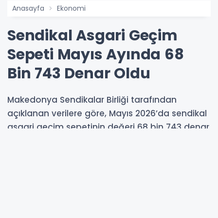
Anasayfa
Ekonomi
Sendikal Asgari Geçim
Sepeti Mayıs Ayında 68
Bin 743 Denar Oldu
Makedonya Sendikalar Birliği tarafından
açıklanan verilere göre, Mayıs 2026’da sendikal
asgari geçim sepetinin değeri 68 bin 743 denar
olarak hesaplandı. Nisan ayında 68 bin 797
denar olan sepet tutarı, Mayıs ayında 54
denarlık düşüş gösterdi.
22-05-2026 10:32