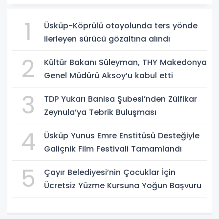
1
Üsküp-Köprülü otoyolunda ters yönde
ilerleyen sürücü gözaltına alındı
2
Kültür Bakanı Süleyman, THY Makedonya
Genel Müdürü Aksoy’u kabul etti
3
TDP Yukarı Banisa Şubesi’nden Zülfikar
Zeynula’ya Tebrik Buluşması
4
Üsküp Yunus Emre Enstitüsü Desteğiyle
Galiçnik Film Festivali Tamamlandı
5
Çayır Belediyesi’nin Çocuklar İçin
Ücretsiz Yüzme Kursuna Yoğun Başvuru