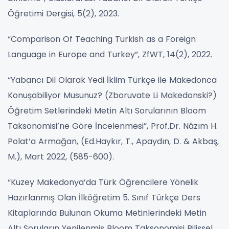
Öğretimi Dergisi, 5(2), 2023.
“Comparison Of Teaching Turkish as a Foreign
Language in Europe and Turkey”, ZfWT, 14(2), 2022.
“Yabancı Dil Olarak Yedi İklim Türkçe ile Makedonca
Konuşabiliyor Musunuz? (Zboruvate Li Makedonski?)
Öğretim Setlerindeki Metin Altı Sorularının Bloom
Taksonomisi’ne Göre İncelenmesi”, Prof.Dr. Nâzım H.
Polat’a Armağan, (Ed.Haykır, T., Apaydın, D. & Akbaş,
M.), Mart 2022, (585-600).
“Kuzey Makedonya’da Türk Öğrencilere Yönelik
Hazırlanmış Olan İlköğretim 5. Sınıf Türkçe Ders
Kitaplarında Bulunan Okuma Metinlerindeki Metin
Altı Soruların Yenilenmiş Bloom Taksonomisi Bilişsel