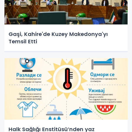
Gaşi, Kahire'de Kuzey Makedonya'yı
Temsil Etti
Halk Sağlığı Enstitüsü’nden yaz