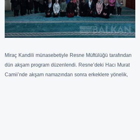
Miraç Kandili münasebetiyle Resne Müftülüğü tarafından
dün akşam program düzenlendi. Resne’deki Hacı Murat
Camii’nde akşam namazından sonra erkeklere yönelik,
yatsı namazından sonra ise kadınlara yönelik düzenlenen
kandil programında, geceye binaen dualar, mevlid, ilahiler
okundu.
Üç ayların mübarek gecelerinden biri olan Miraç Kandili
hakkında yapılan konuşmaların yanı sıra, Türkiye’deki
depremzedeler, depremde hayatını kaybedenler için