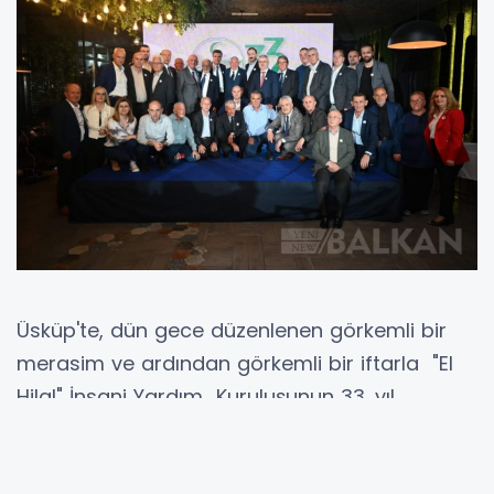
Üsküp'te, dün gece düzenlenen görkemli bir
merasim ve ardından görkemli bir iftarla "El
Hilal" İnsani Yardım Kuruluşunun 33. yıl
dönümü kutlandı. 6 Nisan 1991 tarihinde, yine
bir Ramazan gününde, "İsa Bey" Medresesi