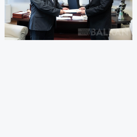
Kazakistan Cumhuriyeti’nin Kuzey
Makedonya’ya atanan yeni büyükelçisi
Satibaldi Burshakov, güven mektubunun
kopyasını Dışişleri Bakanı Bujar Osmani’ye
teslim etti.
Bakan Osmani, Kazakistan'ın Üsküp
Büyükelçiliği'nin açılması kararından duyduğu
memnuniyeti dile getirerek, bu hamlenin iki
ülke arasındaki ilişkilerin derinleşmesine katkı