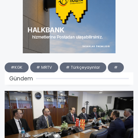
#KGK
# MRTV
# Türkçeyayınlar
#
Gündem