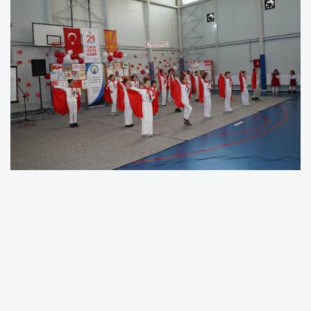
21 Aralık Türkçe Eğitim Bayramı vesilesiyle bugün
Vrapçişte İlkokulu’nda, Gostivar “Mustafa Kemal Atatürk”
İlkokulu, Üsküp “Tefeyyüz” İlkokulu, Kalkandelen “İstikbal”
İlkokulu ve Merkez Jupa “Mustafa Kemal Atatürk” İlkokulu
ile ortaklaşa bir program düzenlendi.