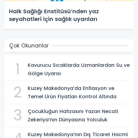
Halk Sağlığı Enstitüsü’nden yaz
seyahatleri için sağlık uyarıları
Çok Okunanlar
1
Kavurucu Sıcaklarda Uzmanlardan Su ve
Gölge Uyarısı
2
Kuzey Makedonya’da Enflasyon ve
Temel Ürün Fiyatları Kontrol Altında
3
Çocukluğun Hafızasını Yazan Necati
Zekeriya’nın Dünyasına Yolculuk
Kuzey Makedonya’nın Dış Ticaret Hacmi