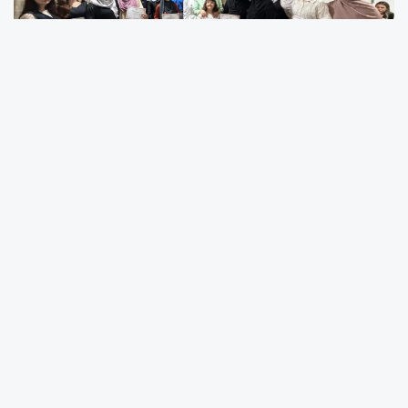
Üsküp’te faaliyet gösteren Ensar Kültür
Yardımlaşma ve Eğitim Derneği’ne bağlı “Şule Yüksel
Şenler” Üniversite Kız Öğrenci Yurdunda kalan
öğrenciler için mezuniyet töreni düzenlendi.